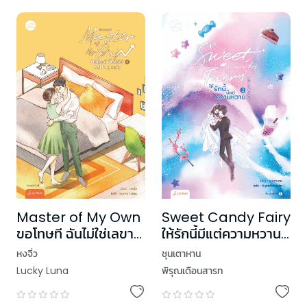
Master of My Own
Sweet Candy Fairy
ขอโทษที ฉันไม่ใช่เลขา
ให้รักนี้มีแต่ความหวาน
คุณแล้ว เล่ม 4 (เล่ม
เล่ม 3 (เล่มจบ)
หงจิ่ว
ชุนเตาหาน
จบ)
Lucky Luna
พิรุณเดือนสารท