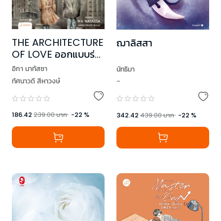
THE ARCHITECTURE
ฌาลิสสา
OF LOVE ออกแบบร่าง
ก่อสร้างรัก
อิกา นาทัสซา
นัทธิมา
ทัศนาวดี สีหาวงษ์
-
186.42
239.00
บาท
-
22
%
342.42
439.00
บาท
-
22
%