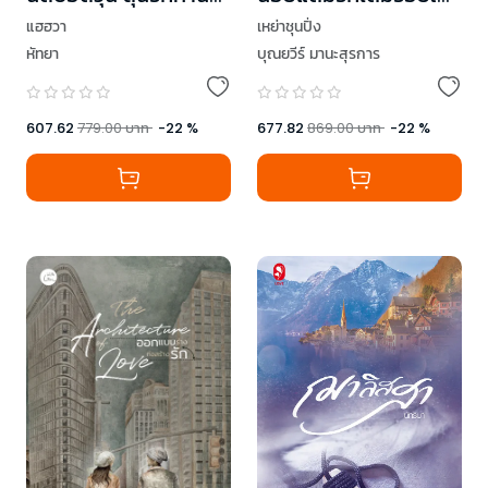
ประธาน เล่ม 1-2 (2
คุณ เล่ม 1-2
แฮฮวา
เหย่าชุนปิ่ง
เล่มจบ)
หัทยา
บุณยวีร์ มานะสุรการ
607.62
779.00
บาท
-
22
%
677.82
869.00
บาท
-
22
%