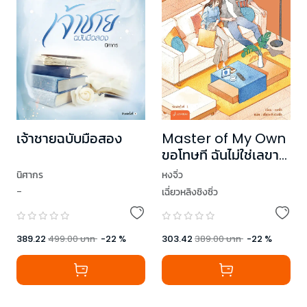
เจ้าชายฉบับมือสอง
Master of My Own
ขอโทษที ฉันไม่ใช่เลขา
คุณแล้ว เล่ม 3
นิศากร
หงจิ่ว
-
เฉี่ยวหลิงชิงซิ่ว
389.22
499.00
บาท
-
22
%
303.42
389.00
บาท
-
22
%