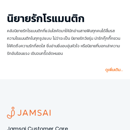
นิยายรักโรแมนติก
คลังนิยายรักโรแมนติกที่แจ่มใสคัดมาให้นักอ่านสายฟินทุกคนได้ลิ้มรส
ความโรแมนติกในทุกรูปแบบ ไม่ว่าจะเป็น นิยายรักวัยรุ่น น่ารักกุ๊กกิ๊กชวน
ให้คิดถึงความรักที่สดใส ยิ่งอ่านยิ่งอบอุ่นหัวใจ หรือนิยายที่บอกเล่าความ
รักอันร้อนแรง เขินจนกรี๊ดอัดหมอน
ดูเพิ่มเติม...
Jamsai Customer Care