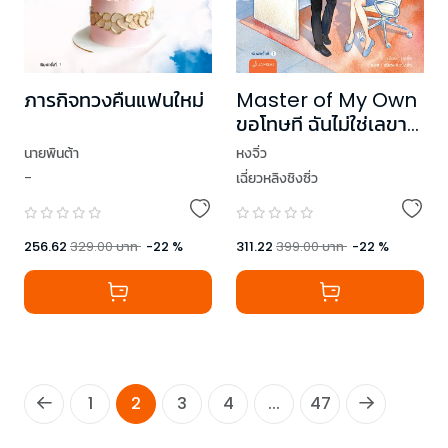
ภารกิจทวงคืนแฟนใหม่
Master of My Own
ขอโทษที ฉันไม่ใช่เลขา
คุณแล้ว เล่ม 1
นายพินต้า
หงจิ่ว
-
เฉี่ยวหลิงชิงซิ่ว
256.62
329.00
บาท
-
22
%
311.22
399.00
บาท
-
22
%
1
2
3
4
...
47