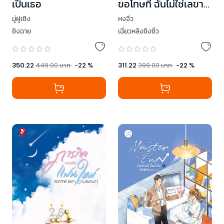
เป็นเธอ
ขอโทษที ฉันไม่ใช่เลขา
คุณแล้ว เล่ม 2
มู่ฝูเซิง
หงจิ่ว
ซิงฉาย
เฉี่ยวหลิงชิงซิ่ว
350.22
449.00
บาท
-
22
%
311.22
399.00
บาท
-
22
%