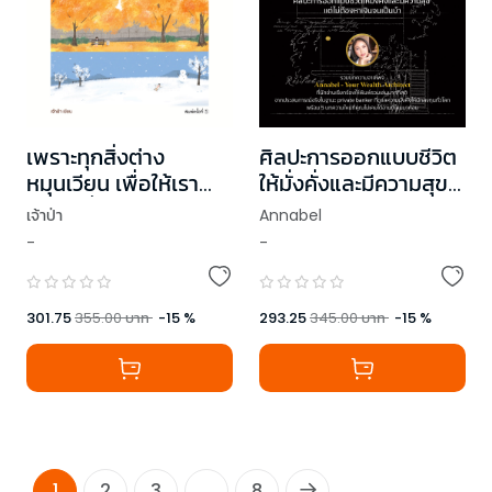
เพราะทุกสิ่งต่าง
ศิลปะการออกแบบชีวิต
หมุนเวียน เพื่อให้เรา
ให้มั่งคั่งและมีความสุข
เรียนรู้ที่จะยอมรับ (The
แต่ไม่ต้องหาเงินจนเป็น
เจ้าป่า
Annabel
Rhythm of
บ้า
-
-
Seasons Within)
301.75
355.00
บาท
-
15
%
293.25
345.00
บาท
-
15
%
1
2
3
...
8