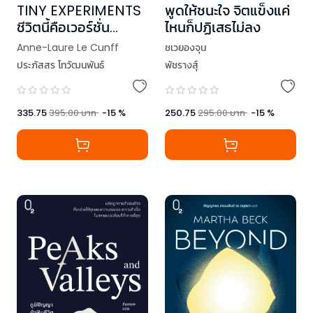
TINY EXPERIMENTS
พูดให้ชนะใจ จิตแข็งแค่
ชีวิตนี้คือเวอร์ชั่น
ไหนก็ปฏิเสธไม่ลง
ทดลอง
Anne-Laure Le Cunff
ชเวยองจุน
ประภัสสร โทวัฒนพันธ์
พัชรางสุ์
335.75
395.00
บาท
-
15
%
250.75
295.00
บาท
-
15
%