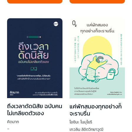
ถึงเวลาดัดนิสัย ฉบับคน
แค่พักสมองทุกอย่างก็
ไม่เกลียดตัวเอง
จะราบรื่น
คิดมาก
โอชิมะ โนบุโยริ
-
เกวลิน ลิขิตวิทยาวุฒิ