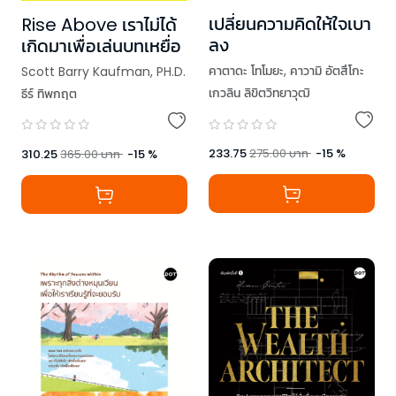
เปลี่ยนความคิดให้ใจเบา
Rise Above เราไม่ได้
ลง
เกิดมาเพื่อเล่นบทเหยื่อ
คาตาดะ โทโมยะ
,
คาวามิ อัตสึโกะ
Scott Barry Kaufman
,
PH.D.
เกวลิน ลิขิตวิทยาวุฒิ
ธีร์ ทิพกฤต
233.75
275.00
บาท
-
15
%
310.25
365.00
บาท
-
15
%