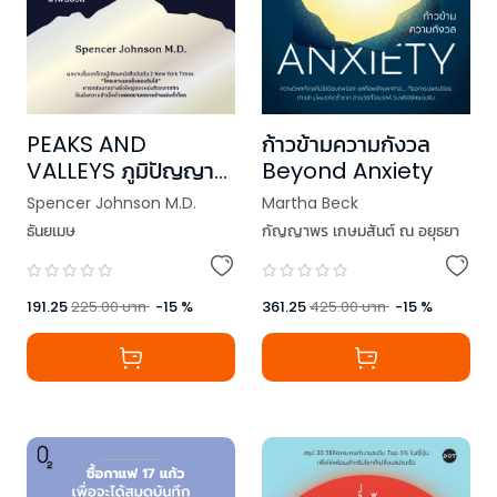
PEAKS AND
ก้าวข้ามความกังวล
VALLEYS ภูมิปัญญา
Beyond Anxiety
ฝ่าฟันชีวิต
Spencer Johnson M.D.
Martha Beck
ธันยเมษ
กัญญาพร เกษมสันต์ ณ​ อยุธยา
191.25
225.00
บาท
-
15
%
361.25
425.00
บาท
-
15
%