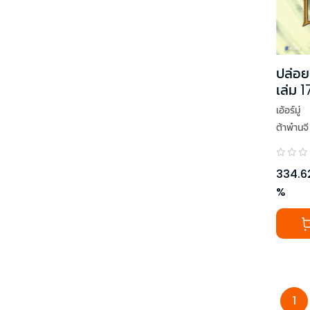
ปล่อย
เล่ม 1
เอ้อร์มู่
ต้าพ๋านจี
334.6
%
1