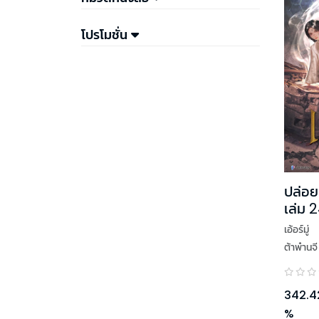
โปรโมชั่น
ปล่อย
เล่ม 
เอ้อร์มู่
ต้าพ๋านจี
342.4
%