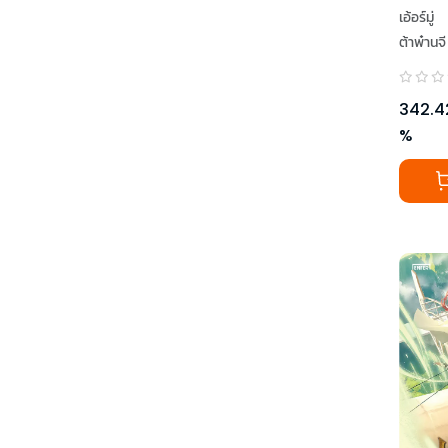
เอ้อร์มู่
ต้าพ๋านจี
342.4
%