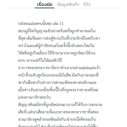
เรื่องย่อ
ข้อมูลสินค้า
รีวิว
ปล่อยแม่มดคนนั้นซะ เล่ม 11
สมรภูมิจิตวิญญาณอันน่าพรั่นพรึงถูกทำลายลงใน
ที่สุด เดิมทีผลการต่อสู้ควรเป็นที่ประจักษ์ในพริบตา
ทว่าโรแลนด์ผู้กำชัยชนะในครั้งนี้กลับสลบไสลไม่
ได้สติอยู่เป็นเดือน วิธีรักษามากมายถูกงัดมาใช้จน
ครบ หากแต่ก็ไม่ได้ผลสักวิธี
อาการของพระราชานิทราทำเอาเหล่าแม่มดและเจ้า
หน้าที่ระดับสูงร้อนรนจนนั่งไม่ติด ผิดกับภายนอกที่
พากันฮือฮากับข่าวการพ่ายแพ้ของศาสนจักรและ
เมื่อข่าวอันน่าเหลือเชื่อนี้ไปถึงหูพระราชาองค์ใหม่
แห่งอาณาจักรดอว์น
สัญญาพันธมิตรที่ถูกผัดผ่อนมานานก็ได้รับการลงนาม
เสียที แต่น่าเสียดายที่แนวทางของพระราชาทั้งสอง
อาณาจักรดูคล้ายจะขัดแย้งกัน ฝ่ายหนึ่งคิดจะเก็บ
รักษาแม่มดไว้ ส่วนอีกฝ่ายคิดจะไล่ล่าตามฆ่าให้สิ้น