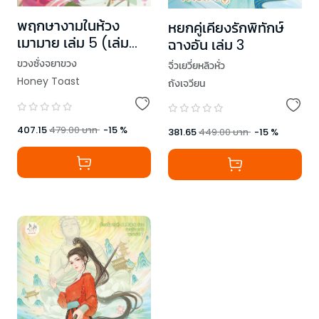
พฤกษางามในห้วง
หยกคู่เคียงรักพิทักษ์
เมามาย เล่ม 5 (เล่ม
ฉางอัน เล่ม 3
จบ)
ขวงซั่งจยาขวง
จิ่วเยวี่ยหลิวหั่ว
Honey Toast
ถังเจวียน
407.15
479.00
บาท
-
15
%
381.65
449.00
บาท
-
15
%