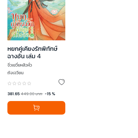
หยกคู่เคียงรักพิทักษ์
ฉางอัน เล่ม 4
จิ่วเยวี่ยหลิวหั่ว
ถังเจวียน
381.65
449.00
บาท
-
15
%