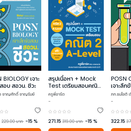
 BIOLOGY เจาะ
สรุปเนื้อหา + Mock
POSN 
อสอบ สอวน. ชีวะ
Test เตรียมสอบคณิต
เจาะลึก
2 A-Level
เคมี
่ง ชาญศักดิ์ ชาญรัมย์
ครูพี่อาร์ต
ภก.ธนโชติ เ
-
-
5
-
15
%
271.15
-
15
%
322.15
229.00
บาท
319.00
บาท
37