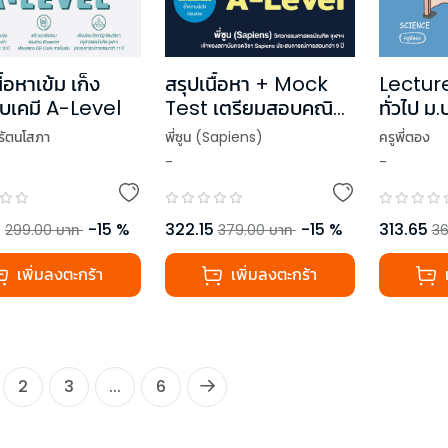
ื้อหาเข้ม เก็ง
สรุปเนื้อหา + Mock
Lecture 
บเคมี A-Level
Test เตรียมสอบคณิต
ทั่วไป ม
1 A-Level
ใหม่)
รัตนโสภา
พี่ซูน (Sapiens)
ครูพี่ตอง
-
-
5
-
15
%
322.15
-
15
%
313.65
299.00
บาท
379.00
บาท
36
เพิ่มลงตะกร้า
เพิ่มลงตะกร้า
2
3
...
6