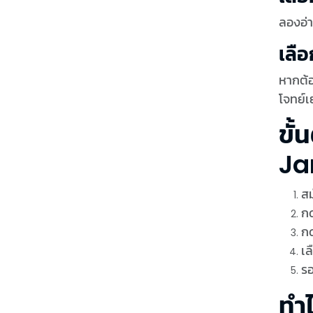
ลองอ่า
เลื
หากต้อ
โจทย์เ
ขั
Ja
สม
กด
ก
เล
รอ
ทำ