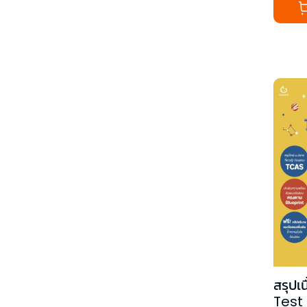
สรุปเ
Test 