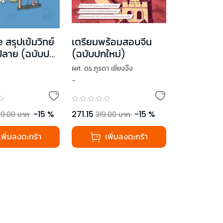
สรุปเข้มวิทย์
เตรียมพร้อมสอบจีน
.ปลาย (ฉบับปก
(ฉบับปกใหม่)
ผศ. ดร.ภูรดา เซี่ยงจ๊ง
-
-
15
%
271.15
-
15
%
9.00
บาท
319.00
บาท
เพิ่มลงตะกร้า
เพิ่มลงตะกร้า