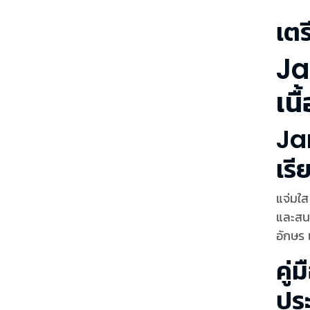
เต
Ja
เนื
Ja
เรี
แจ่มใส
และสนา
อักษร 
คู
ปร