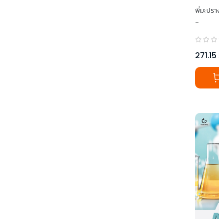
ประยุ
พี่มะป
-
271.15