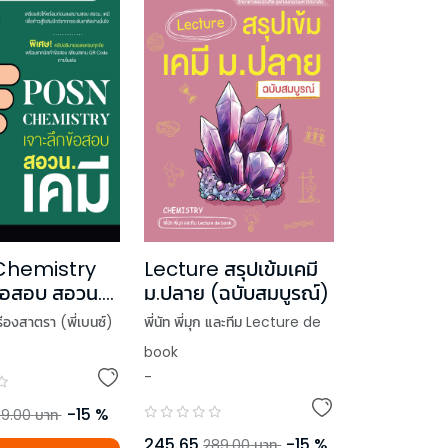
Chemistry
Lecture สรุปเข้มเคมี
ข้อสอบ สอวน.
ม.ปลาย (ฉบับสมบูรณ์)
รืองสาตรา (พี่เบนซ์)
พี่นัท พี่มุก และทีม Lecture de
book
-
-
15
%
9.00
บาท
245.65
-
15
%
289.00
บาท