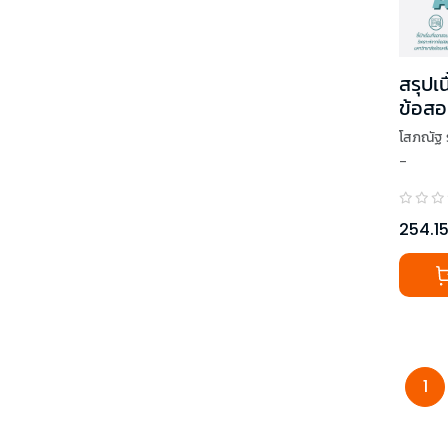
สรุปเน
ข้อสอ
โสภณัฐ 
-
254.1
1