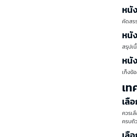
หนั
คัดสรร
หนั
สรุปเน
หนั
เก็งข
เท
เลื
ควรเลื
ครบถ้
เลือ