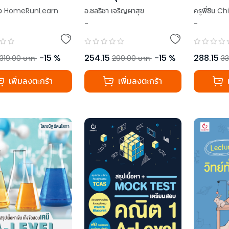
กต์ A-Level
สาธิตฯ (ภาษา
จีน A-L
ราง HomeRunLearn
อ.ชลธิชา เจริญผาสุข
ครูพี่ซิน 
ไทย+ภาษา
-
-
,
อ.กานต์ธิดา แก้วกาม
อังกฤษ+สังคมศึกษา)
,
อ.ฐิติมา คำนามะ
-
15
%
254.15
-
15
%
288.15
319.00
บาท
299.00
บาท
33
เพิ่มลงตะกร้า
เพิ่มลงตะกร้า