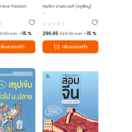
evel
Chinese Passion
กฤติกา ปาลกะวงศ์ (ครูพี่หนู)
-
,
อรุณรัชช์ แสงพงษ์ (ครูอ๊อฟ)
-
15
%
296.65
-
15
%
9.00
บาท
349.00
บาท
เพิ่มลงตะกร้า
เพิ่มลงตะกร้า