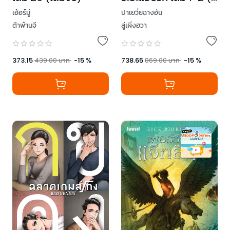
เล่มจบ)
เอ้อร์มู่
ปาเยวี่ยฉางอัน
ต้าพ๋านจี
ลู่เผิ่งฮวา
373.15
439.00
บาท
-
15
%
738.65
869.00
บาท
-
15
%