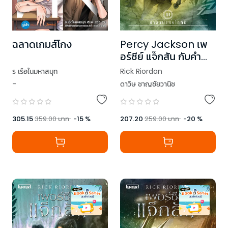
ฉลาดเกมส์โกง
Percy Jackson เพ
อร์ซีย์ แจ็กสัน กับคำ
สาปแห่งไททัน (ปกใหม่)
ร เรือในมหาสมุท
Rick Riordan
-
ดาวิษ ชาญชัยวานิช
305.15
359.00
บาท
-
15
%
207.20
259.00
บาท
-
20
%