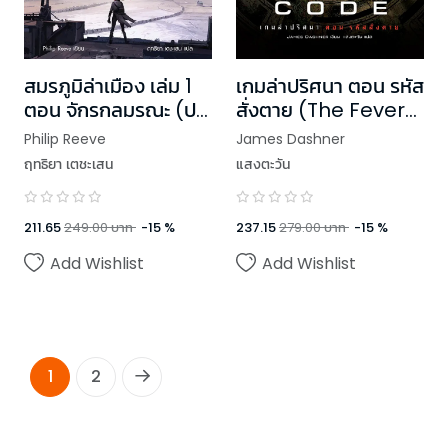
สมรภูมิล่าเมือง เล่ม 1
เกมล่าปริศนา ตอน รหัส
ตอน จักรกลมรณะ (ปก
สั่งตาย (The Fever
ใหม่)
Code)
Philip Reeve
James Dashner
ฤทธิยา เตชะเสน
แสงตะวัน
211.65
249.00
บาท
-
15
%
237.15
279.00
บาท
-
15
%
Add Wishlist
Add Wishlist
1
2