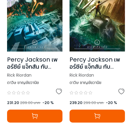
Percy Jackson เพ
Percy Jackson เพ
อร์ซีย์ แจ็กสัน กับ
อร์ซีย์ แจ็กสัน กับ
ปริศนาเขาวงกต (ปก
สายฟ้าที่หายไป (ปก
Rick Riordan
Rick Riordan
ใหม่)
ใหม่)
ดาวิษ ชาญชัยวานิช
ดาวิษ ชาญชัยวานิช
231.20
289.00
บาท
-
20
%
239.20
299.00
บาท
-
20
%