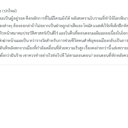
ณะ (ปกใหม่)
สุดจึงจะเป็นผู้อยู่รอด คือหลักการที่ไม่มีใครแย้งได้ หลังสงครามโบราณที่ทำให้โลก
ี่เมืองต่างๆ ต้องออกล่าถ้าไม่อยากเป็นฝ่ายถูกล่าเสียเอง โทมัส แนตส์เวิร์ธทีเด็กฝ
มีหัวหน้าสมาคมประวัติศาสตร์เป็นฮีโร่ และในคืนที่ลอนดอนเฉลิมฉลองเนื่องในโอกาส
จากนักฆ่าหน้าแผลเป็น ทว่ารางวัลสำหรับการช่วยชีวิตคนสำคัญของเมืองกลับเป็น
ทันทีหลังตกจากเมืองที่กำลังเคลื่อนที่ด้วยความเร็วสูง เรื่องคงง่ายกว่านี้ แต่
เป็นยิ่งกว่าฝันร้าย เขาควรทำอย่างไรต่อไปดี ไล่ตามลอนดอน? ลอนดอนที่หักหลังค