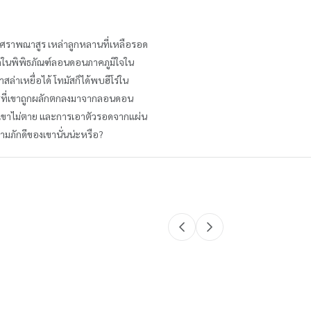
พินาศราพณาสูร เหล่าลูกหลานที่เหลือรอด
ึกหัดในพิพิธภัณฑ์ลอนดอนภาคภูมิใจใน
ล่าเหยื่อได้ โทมัสก็ได้พบฮีโร่ใน
การที่เขาถูกผลักตกลงมาจากลอนดอน
เพราะเขาไม่ตาย และการเอาตัวรอดจากแผ่น
วามภักดีของเขานั่นน่ะหรือ?