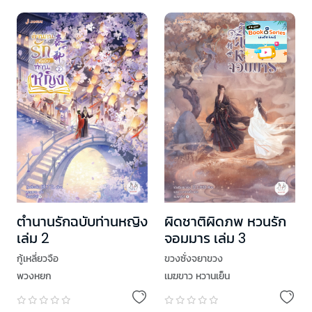
ตำนานรักฉบับท่านหญิง
ผิดชาติผิดภพ หวนรัก
เล่ม 2
จอมมาร เล่ม 3
กู้เหลี่ยวจือ
ขวงซั่งจยาขวง
พวงหยก
เมฆขาว หวานเย็น