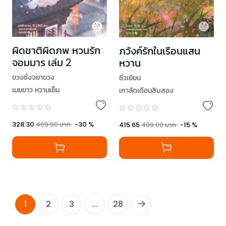
ผิดชาติผิดภพ หวนรัก
ภวังค์รักในเรือนแสน
จอมมาร เล่ม 2
หวาน
ขวงซั่งจยาขวง
ซิ่วเยียน
เมฆขาว หวานเย็น
เกาลัดเดือนสิบสอง
328.30
469.00
บาท
-
30
%
415.65
489.00
บาท
-
15
%
1
2
3
...
28