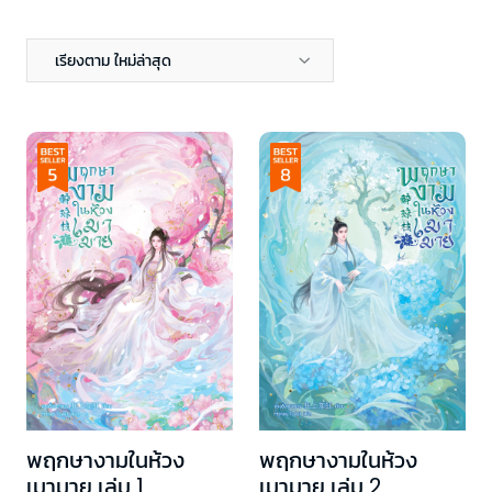
เรียงตาม ใหม่ล่าสุด
พฤกษางามในห้วง
พฤกษางามในห้วง
เมามาย เล่ม 1
เมามาย เล่ม 2