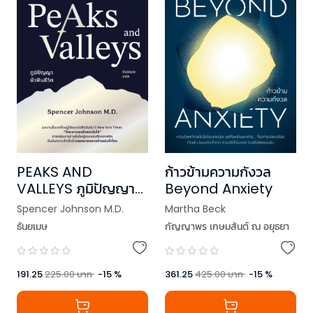
PEAKS AND
ก้าวข้ามความกังวล
VALLEYS ภูมิปัญญา
Beyond Anxiety
ฝ่าฟันชีวิต
Spencer Johnson M.D.
Martha Beck
ธันยเมษ
กัญญาพร เกษมสันต์ ณ​ อยุธยา
191.25
225.00
บาท
-
15
%
361.25
425.00
บาท
-
15
%