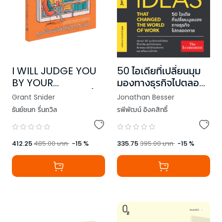
50 ไอเดียที่เปลี่ยนมุม
I WILL JUDGE YOU
มองทางธุรกิจไปตลอด
BY YOUR
กาล
BOOKSHELF ดูแค่ชั้น
Jonathan Besser
Grant Snider
หนังสือก็รู้จักคุณแล้ว
รพีพัฒน์ อิงคสิทธิ์
ธันย์ชนก รื่นถวิล
,
Jeremy Kourdi
335.75
395.00
บาท
-
15
%
412.25
485.00
บาท
-
15
%