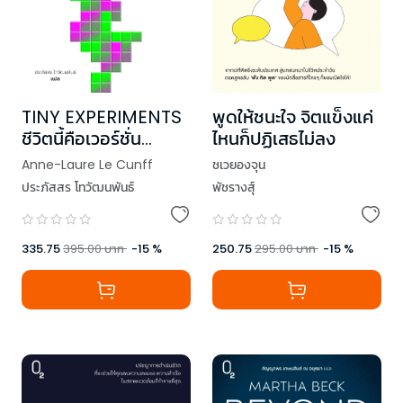
TINY EXPERIMENTS
พูดให้ชนะใจ จิตแข็งแค่
ชีวิตนี้คือเวอร์ชั่น
ไหนก็ปฏิเสธไม่ลง
ทดลอง
Anne-Laure Le Cunff
ชเวยองจุน
ประภัสสร โทวัฒนพันธ์
พัชรางสุ์
335.75
395.00
บาท
-
15
%
250.75
295.00
บาท
-
15
%