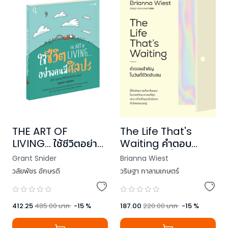
THE ART OF
The Life That's
LIVING... ใช้ชีวิตอย่าง
Waiting คำตอบ
คนมีศิลปะ
สำคัญในวันที่ชีวิตสับสน
Grant Snider
Brianna Wiest
วลัยพัชร อักษรดี
วริษฐา กาลามเกษตร์
412.25
485.00
บาท
-
15
%
187.00
220.00
บาท
-
15
%