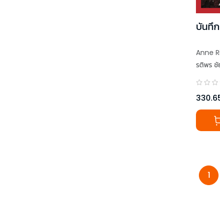
บันทึ
Anne R
รติพร ช
330.6
1