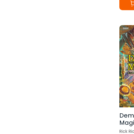
Dem
Magi
มนุษย์
Rick Ri