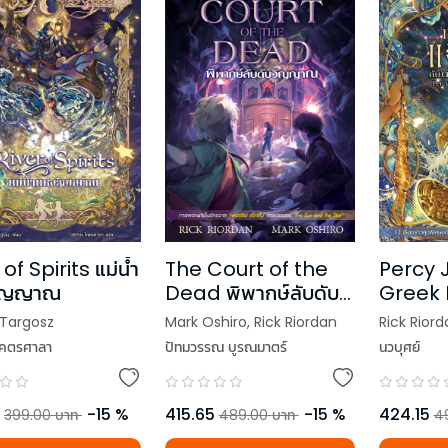
 of Spirits แม่น้ำ
The Court of the
Percy 
วิญญาณ
Dead พิพากษ์ลับดับ
Greek 
วิญญาณ
ซีย์ แจ็
Targosz
Mark Oshiro
,
Rick Riordan
Rick Riord
ยอดวีร
 โคตรศาลา
ปัทมวรรณ บูรณมาตร์
นวบุศย์
-
15
%
415.65
-
15
%
424.15
399.00
บาท
489.00
บาท
4