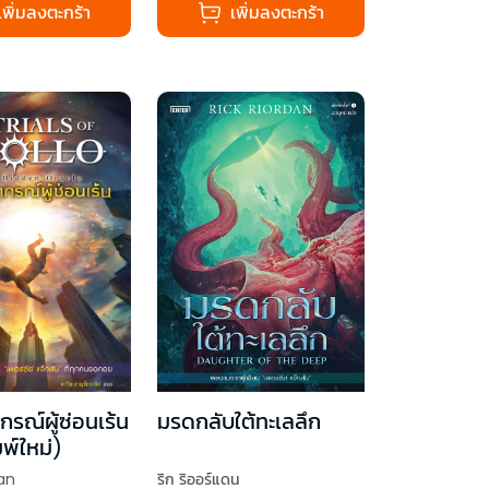
เพิ่มลงตะกร้า
เพิ่มลงตะกร้า
รณ์ผู้ซ่อนเร้น
มรดกลับใต้ทะเลลึก
พ์ใหม่)
an
ริก ริออร์แดน