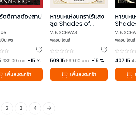
กรัตติกาลต้องสาป
หายนะแห่งนคราไร้แสง
หายนะแห
ชุด Shades of
Shades
Magic
ice
V. E. SCHWAB
V. E. SCH
ัยปิยะพร
พลอย โจนส์
พลอย โจนส์
5
-
15
%
509.15
-
15
%
407.15
389.00
บาท
599.00
บาท
4
เพิ่มลงตะกร้า
เพิ่มลงตะกร้า
2
3
4