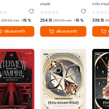
ศวง
นวบุศย์
ดาวิษ ชาญช
-
15
%
254.15
-
15
%
339.15
239.00
บาท
299.00
บาท
39
เพิ่มลงตะกร้า
เพิ่มลงตะกร้า