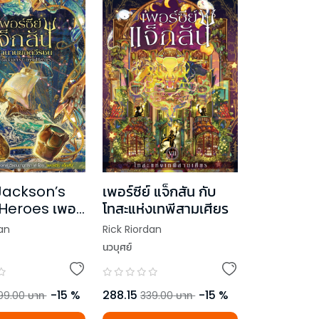
Jackson’s
เพอร์ซีย์ แจ็กสัน กับ
Heroes เพอร์
โทสะแห่งเทพีสามเศียร
กสัน กับตำนาน
an
Rick Riordan
ชน
นวบุศย์
-
15
%
288.15
-
15
%
99.00
บาท
339.00
บาท