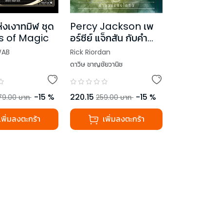
่งเงาทมิฬ ชุด
Percy Jackson เพ
 of Magic
อร์ซีย์ แจ็กสัน กับคำ
สาปแห่งไททัน (ปกใหม่)
WAB
Rick Riordan
ดาวิษ ชาญชัยวานิช
-
15
%
220.15
-
15
%
79.00
บาท
259.00
บาท
เพิ่มลงตะกร้า
เพิ่มลงตะกร้า