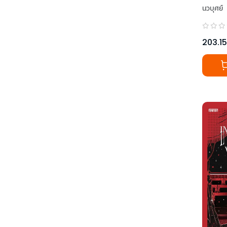
เวทพิ
นวบุศย์
203.15