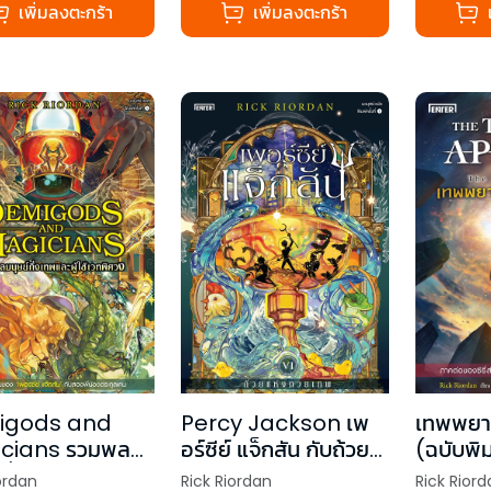
เพิ่มลงตะกร้า
เพิ่มลงตะกร้า
igods and
Percy Jackson เพ
เทพพยาก
cians รวมพล
อร์ซีย์ แจ็กสัน กับถ้วย
(ฉบับพิม
กึ่งเทพและผู้ใช้
แห่งทวยเทพ
ordan
Rick Riordan
Rick Riord