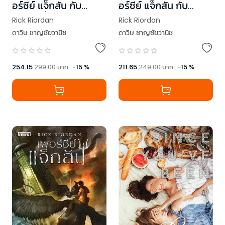
อร์ซีย์ แจ็กสัน กับ
อร์ซีย์ แจ็กสัน กับ
สายฟ้าที่หายไป (ปก
อาถรรพ์ทะเลปีศาจ (ปก
Rick Riordan
Rick Riordan
ใหม่)
ใหม่)
ดาวิษ ชาญชัยวานิช
ดาวิษ ชาญชัยวานิช
254.15
299.00
บาท
-
15
%
211.65
249.00
บาท
-
15
%