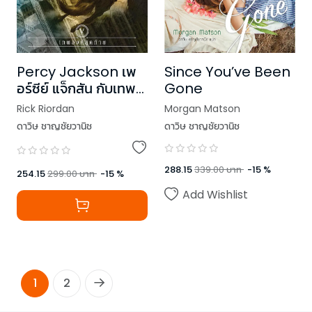
Percy Jackson เพ
Since You’ve Been
อร์ซีย์ แจ็กสัน กับเทพ
Gone
องค์สุดท้าย (ปกใหม่)
Rick Riordan
Morgan Matson
ดาวิษ ชาญชัยวานิช
ดาวิษ ชาญชัยวานิช
288.15
339.00
บาท
-
15
%
254.15
299.00
บาท
-
15
%
Add Wishlist
1
2