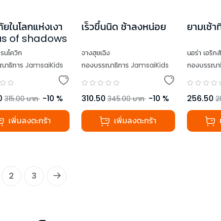
ยในโลกแห่งเงา
เร็วขึ้นนิด ช้าลงหน่อย
ยามเช้าท
us of shadows
บรนโควิก
จางฮุยเฉิง
นอร่า เอริกส
ณาธิการ JamsaiKids
กองบรรณาธิการ JamsaiKids
กองบรรณาธ
0
-
10
%
310.50
-
10
%
256.50
315.00
บาท
345.00
บาท
2
เพิ่มลงตะกร้า
เพิ่มลงตะกร้า
2
3