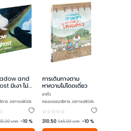
hadow and
การเดินทางตาม
t มีเงา ไม่มี
หาความไม่โดดเดี่ยว
อากั่ว
ิการ JamsaiKids
กองบรรณาธิการ JamsaiKids
-
10
%
310.50
-
10
%
25.00
บาท
345.00
บาท