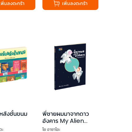
เพิ่มลงตะกร้า
เพิ่มลงตะกร้า
หลังชั้นขนม
พี่ชายผมมาจากดาว
อังคาร My Alien
brother and I
ดะ
โย อาซาโอะ