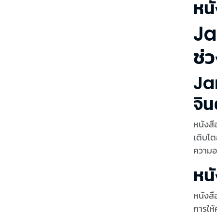
หนั
Ja
ช่ว
Ja
จิน
หนังสื
เติบโต
ความอย
หนั
หนังสื
การให้