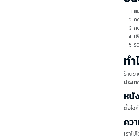
สม
กด
ก
เล
รอ
ทำ
ร้านขา
ประเทศ
หนั
ตั้งใจ
ควา
เราไม่