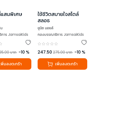
ี่แสนพิเศษ
ใช้ชีวิตสบายใจสไตล์
สลอธ
ัน
ยูนิซ มอยล์
ิการ JamsaiKids
กองบรรณาธิการ JamsaiKids
-
10
%
247.50
-
10
%
85.00
บาท
275.00
บาท
เพิ่มลงตะกร้า
เพิ่มลงตะกร้า