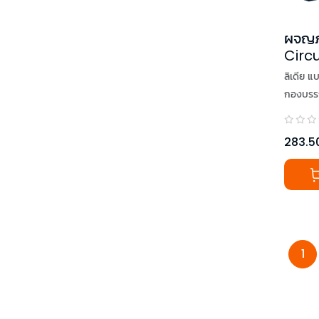
ผจญภั
Circ
ลิเดีย แ
กองบรร
283.5
1