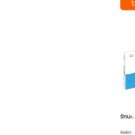
รักนะ.
ลิลลิอา