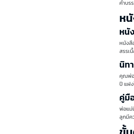
คำบรรย
หนั
หนั
หนังสื
สรรเนื
นิท
คุณพ่อ
ปี แฝง
คู่มื
พ่อแม่
ลูกมีค
ขั้