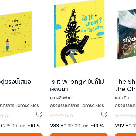
Is It Wrong? มันก็ไม่
The S
ยู่ตรงนี้เสมอ
ผิดนี่นา
the Ghos
เหงา
หยางซือฟาน
แคท มิน
กองบรรณาธิการ JamsaiKids
กองบรรณาธ
ณาธิการ JamsaiKids
283.50
-
10
%
292.50
0
-
10
%
315.00
บาท
3
275.00
บาท