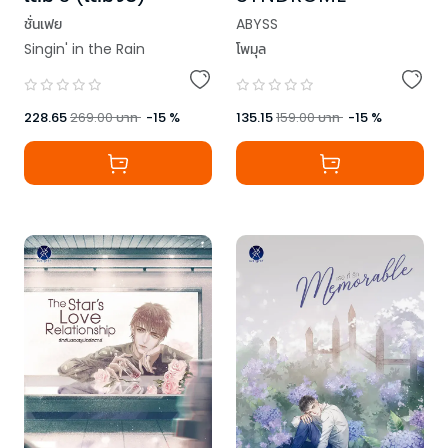
ชั่นเฟย
ABYSS
Singin' in the Rain
โพมุล
228.65
269.00
บาท
-
15
%
135.15
159.00
บาท
-
15
%