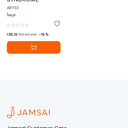
ABYSS
โพมุล
135.15
159.00
บาท
-
15
%