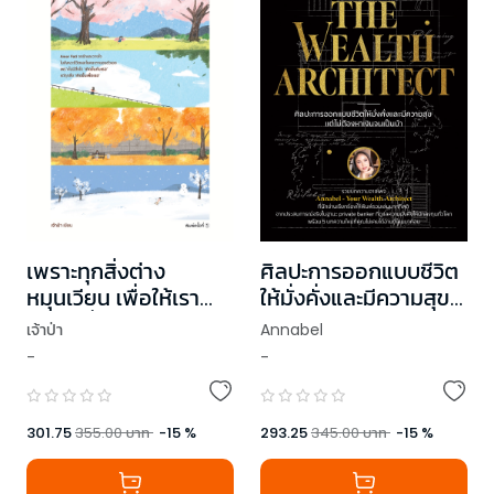
เพราะทุกสิ่งต่าง
ศิลปะการออกแบบชีวิต
หมุนเวียน เพื่อให้เรา
ให้มั่งคั่งและมีความสุข
เรียนรู้ที่จะยอมรับ (The
แต่ไม่ต้องหาเงินจนเป็น
เจ้าป่า
Annabel
Rhythm of
บ้า
-
-
Seasons Within)
301.75
355.00
บาท
-
15
%
293.25
345.00
บาท
-
15
%