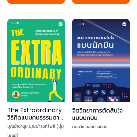
The Extraordinary
จิตวิทยาการตัดสินใจ
วิธีคิดแบบคนธรรมดา
แบบนักบิน
(ที่อดทนมากเป็น
บุณย์ญานุช บุญบำรุงทรัพย์ (บุ๋ม
กมลวิช อ่องบางน้อย
พิเศษ) ได้รับลายเซ็น
-
บุณย์)