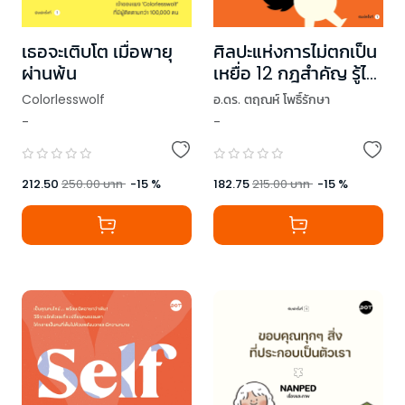
เธอจะเติบโต เมื่อพายุ
ศิลปะแห่งการไม่ตกเป็น
ผ่านพ้น
เหยื่อ 12 กฎสำคัญ รู้ไว้
ไม่เจ็บใจทีหลัง
Colorlesswolf
อ.ดร. ตฤณห์ โพธิ์รักษา
-
-
212.50
250.00
บาท
-
15
%
182.75
215.00
บาท
-
15
%