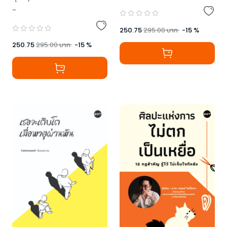
นักเขียนในเล่ม
-
250.75
295.00
บาท
-
15
%
250.75
295.00
บาท
-
15
%