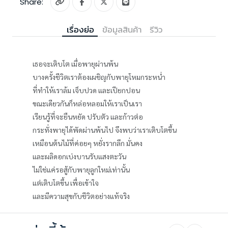
Share:
เรื่องย่อ
ข้อมูลสินค้า
รีวิว
เธอจะเติบโต เมื่อพายุผ่านพ้น
บางครั้งชีวิตเราต้องเผชิญกับพายุโหมกระหน่ำ
ที่ทำให้เราล้ม เจ็บปวด และเปียกปอน
ขณะเดียวกันก็หล่อหลอมให้เราเป็นเรา
เรียนรู้ที่จะยืนหยัด ปรับตัว และก้าวต่อ
กระทั่งพายุได้พัดผ่านพ้นไป จึงพบว่าเราเติบโตขึ้น
เหมือนต้นไม้ที่ค่อยๆ หยั่งรากลึก มั่นคง
และผลิดอกเบ่งบานรับแสงตะวัน
ไม่ใช่แค่รอสู้กับพายุลูกใหม่เท่านั้น
แต่เติบโตขึ้น เพื่อเข้าใจ
และมีความสุขกับชีวิตอย่างแท้จริง