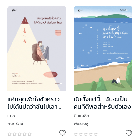
แค่หยุดพักใจชั่วคราว
นับตั้งแต่นี้… ฉันจะเป็น
ไม่ได้แปลว่าฉันไม่เอา
คนที่ดีพอสำหรับตัวเอง
ไหน
แทซู
คิมแจซิก
กนกรัตน์
พัชรางสุ์