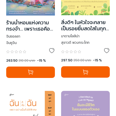
สิ่งดีๆ ในหัวใจจะกลาย
ร้านน้ำหอมแห่งความ
เป็นรอยยิ้มสดใสในทุก
ทรงจำ... เพราะเธอคือ
วัน
คนที่ฉันไม่มีวันลืม
มาดามโลลิน่า
จินซอลลา
สุชาวดี พวงกระโทก
จินซูจิน
297.50
350.00
บาท
-
15
%
263.50
310.00
บาท
-
15
%