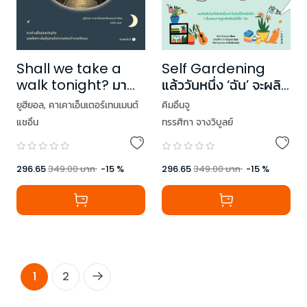
Shall we take a
Self Gardening
walk tonight? มา
แล้ววันหนึ่ง ‘ฉัน’ จะผลิ
เดินผ่านคืนนี้ไปด้วยกัน
บาน
ยูฮียอล
,
คาเคาเอ็นเตอร์เทนเมนต์
คิมอึนจู
แชอึน
ทรรศิกา จางวิบูลย์
296.65
349.00
บาท
-
15
%
296.65
349.00
บาท
-
15
%
1
2