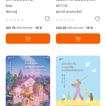
เถอะ!
โอซอ
ARTZZIL
พัชรางสุ์
สุชาวดี พวงกระโทก
301.75
355.00
บาท
-
15
%
242.25
285.00
บาท
-
15
%