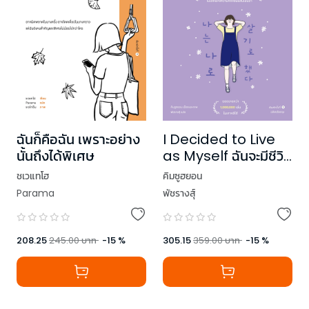
ฉันก็คือฉัน เพราะอย่าง
I Decided to Live
นั้นถึงได้พิเศษ
as Myself ฉันจะมีชีวิต
ในแบบของตัวเอง
ชเวแทโฮ
คิมซูฮยอน
Parama
พัชรางสุ์
208.25
245.00
บาท
-
15
%
305.15
359.00
บาท
-
15
%