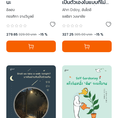
นะ
เป็นตัวเองในแบบที่ไม่
ต้องพยายามเพื่อใคร
อิลฮง
Ahn Ddoy
,
อันโตอี
ทรรศิกา จางวิบูลย์
ชลธิชา วงษาชัย
279.65
329.00
บาท
-
15
%
327.25
385.00
บาท
-
15
%