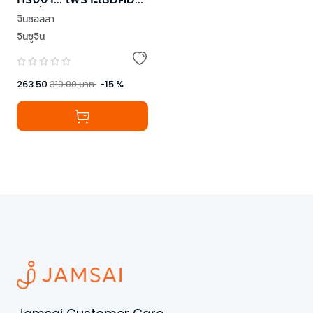
คนที่ฉันไม่มีวันลืม
จินซอลลา
จินซูจิน
263.50
310.00
บาท
-
15
%