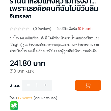
ร้านน้ำหอมแห่งความทรงจำ...
เพราะเธอคือคนที่ฉันไม่มีวันลืม
จินซอลลา
(
0
Review)
เขียนรีวิวเพื่อรับ
10 Hearts
ณ น้ำหอมเมมโมเรียลแห่งนี้ ‘โจอีพึล’ นักปรุงน้ำหอมอัจฉริยะ และ
‘จินดูรี’ ผู้ดูแลร้านจะสกัดเอาความสุขและความเศร้ามาหลอมรวม
ปรุงเป็นน้ำหอมเพื่อเยียวยาหัวใจของผู้สูญเสียให้สามารถดำเนิน
ชีวิตต่อไปได้
241.80
บาท
310
บาท
-
22
%
จำนวน
ได้รับ
15
points
(ก่อนหักส่วนลด)