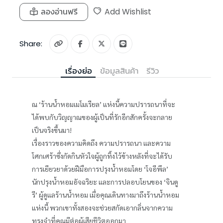
ลองอ่านฟรี
Add Wishlist
Share:
เรื่องย่อ
ข้อมูลสินค้า
รีวิว
ณ ‘ร้านน้ำหอมเมโมเรียล’ แห่งนี้ความปรารถนาที่จะ
ได้พบกับวิญญาณของผู้เป็นที่รักอีกสักครั้งจะกลาย
เป็นจริงขึ้นมา!
เรื่องราวของความคิดถึง ความปรารถนา และความ
โศกเศร้าซึ่งกัดกินหัวใจผู้ถูกทิ้งไว้ข้างหลังที่จะได้รับ
การเยียวยาด้วยฝีมือการปรุงน้ำหอมโดย ‘โจอีพึล’
นักปรุงน้ำหอมอัจฉริยะ และการปลอบโยนของ ‘จินดู
รี’ ผู้ดูแลร้านน้ำหอม เมื่อคุณเดินทางมาถึงร้านน้ำหอม
แห่งนี้ พวกเขาทั้งสองจะช่วยสกัดเอากลิ่นจากความ
ทรงจำที่คุณมีต่อผู้เสียชีวิตออกมา