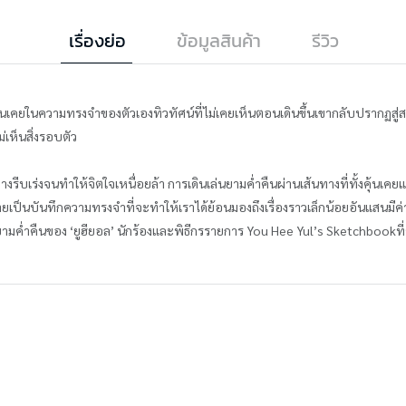
เรื่องย่อ
ข้อมูลสินค้า
รีวิว
้นเคยในความทรงจำของตัวเองทิวทัศน์ที่ไม่เคยเห็นตอนเดินขึ้นเขากลับปรากฏสู่
่เห็นสิ่งรอบตัว
ย่างรีบเร่งจนทำให้จิตใจเหนื่อยล้า การเดินเล่นยามค่ำคืนผ่านเส้นทางที่ทั้งคุ้นเ
ยเป็นบันทึกความทรงจำที่จะทำให้เราได้ย้อนมองถึงเรื่องราวเล็กน้อยอันแสนมี
ซลยามค่ำคืนของ ‘ยูฮียอล’ นักร้องและพิธีกรรายการ You Hee Yul’s Sketchbookท