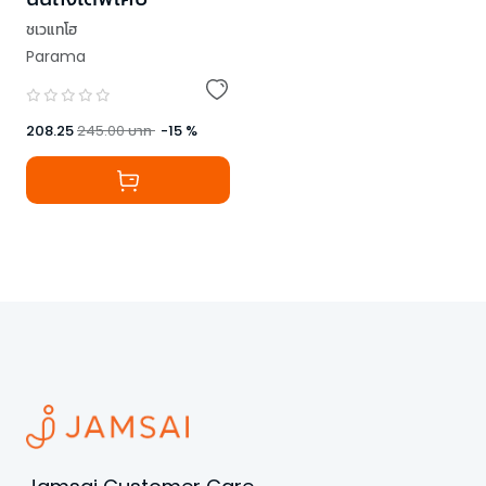
ชเวแทโฮ
Parama
208.25
245.00
บาท
-
15
%