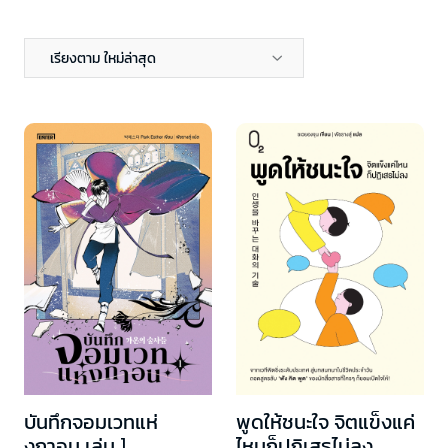
เรียงตาม ใหม่ล่าสุด
บันทึกจอมเวทแห่
พูดให้ชนะใจ จิตแข็งแค่
งกาอน เล่ม 1
ไหนก็ปฏิเสธไม่ลง