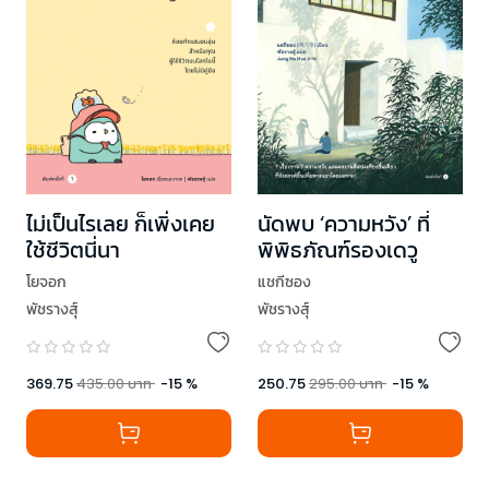
ไม่เป็นไรเลย ก็เพิ่งเคย
นัดพบ ‘ความหวัง’ ที่
ใช้ชีวิตนี่นา
พิพิธภัณฑ์รองเดวู
โยจอก
แชกีซอง
พัชรางสุ์
พัชรางสุ์
369.75
435.00
บาท
-
15
%
250.75
295.00
บาท
-
15
%