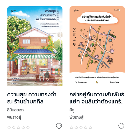
ความสุข ความทรงจำ
อย่าอยู่กับความสัมพันธ์
ณ ร้านชำบกกิล
แย่ๆ จนลืมว่าต้องแคร์
ตัวเอง
อีมินฮยอก
จีซู
พัชรางสุ์
พัชรางสุ์