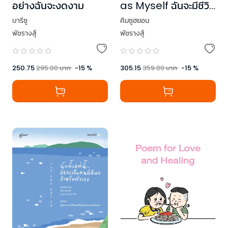
อย่างฉันจะงดงาม
as Myself ฉันจะมีชีวิต
ในแบบของตัวเอง
บารีซู
คิมซูฮยอน
พัชรางสุ์
พัชรางสุ์
250.75
295.00
บาท
-
15
%
305.15
359.00
บาท
-
15
%