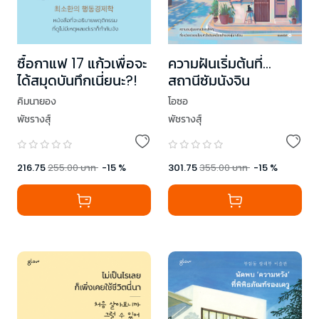
ซื้อกาแฟ 17 แก้วเพื่อจะ
ความฝันเริ่มต้นที่…
ได้สมุดบันทึกเนี่ยนะ?!
สถานีซัมนังจิน
คิมนายอง
โอซอ
พัชรางสุ์
พัชรางสุ์
216.75
255.00
บาท
-
15
%
301.75
355.00
บาท
-
15
%