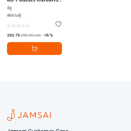
ตัวเอง
จีซู
พัชรางสุ์
250.75
295.00
บาท
-
15
%