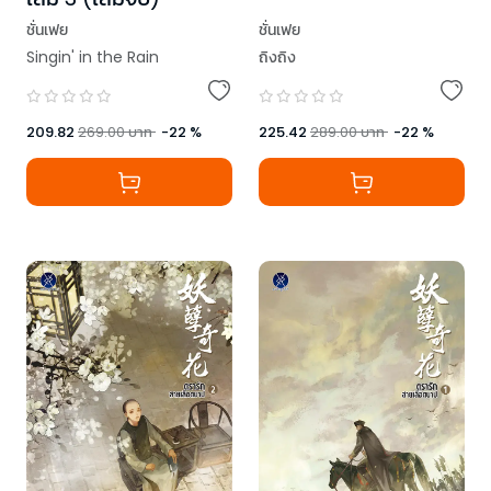
ชั่นเฟย
ชั่นเฟย
Singin' in the Rain
ถิงถิง
209.82
269.00
บาท
-
22
%
225.42
289.00
บาท
-
22
%