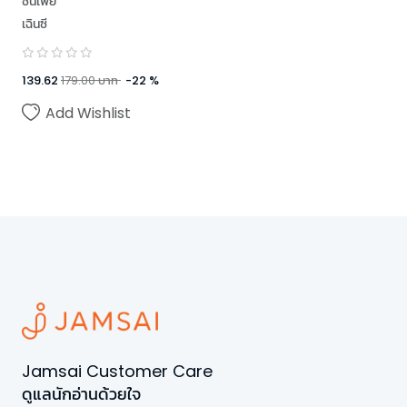
ชั่นเฟย
เฉินซี
139.62
179.00
บาท
-
22
%
Add Wishlist
Jamsai Customer Care
ดูแลนักอ่านด้วยใจ