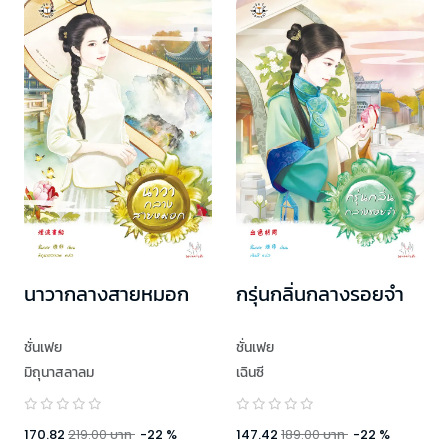
นาวากลางสายหมอก
กรุ่นกลิ่นกลางรอยจำ
ชั่นเฟย
ชั่นเฟย
มิถุนาสลาลม
เฉินซี
170.82
219.00
บาท
-
22
%
147.42
189.00
บาท
-
22
%