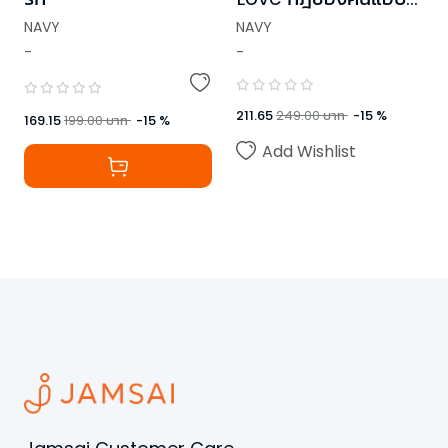
รัก
NAVY
NAVY
-
-
211.65
249.00
บาท
-
15
%
169.15
199.00
บาท
-
15
%
Add Wishlist