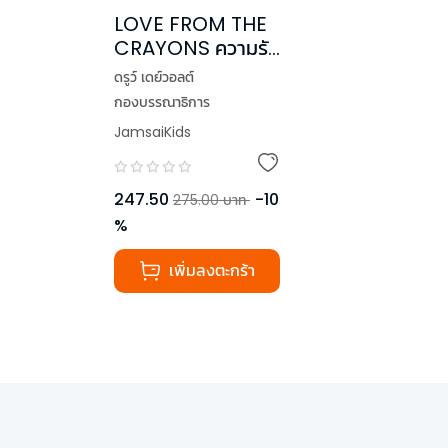
LOVE FROM THE
CRAYONS ความรัก
ของฉันสีอะไรนะ
ดรูว์ เดย์วอลต์
กองบรรณาธิการ
JamsaiKids
247.50
-
10
275.00
บาท
%
เพิ่มลงตะกร้า