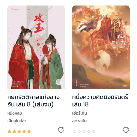
หยกรัตติกาลแห่งฉาง
หนึ่งความคิดนิจนิรันดร์
อัน เล่ม 8 (เล่มจบ)
เล่ม 18
หนิงหล่ง
เอ่อร์เกิน
เจินจูไหน่ฉา
ลดาอนัน