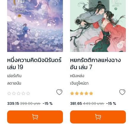
หนึ่งความคิดนิจนิรันดร์
หยกรัตติกาลแห่งฉาง
เล่ม 19
อัน เล่ม 7
เอ่อร์เกิน
หนิงหล่ง
ลดาอนัน
เจินจูไหน่ฉา
339.15
399.00
บาท
-
15
%
381.65
449.00
บาท
-
15
%