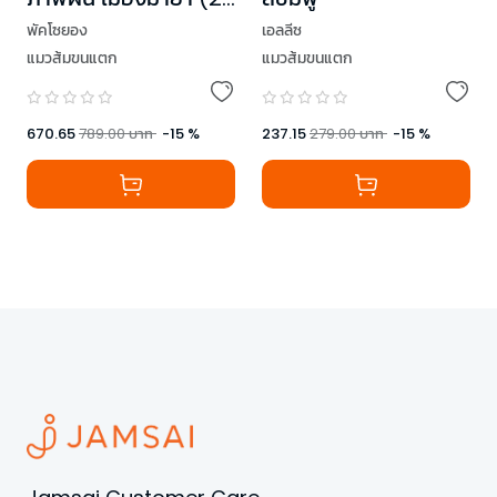
เล่มจบ)
พัคโซยอง
เอลลีซ
แมวส้มขนแตก
แมวส้มขนแตก
670.65
789.00
บาท
-
15
%
237.15
279.00
บาท
-
15
%