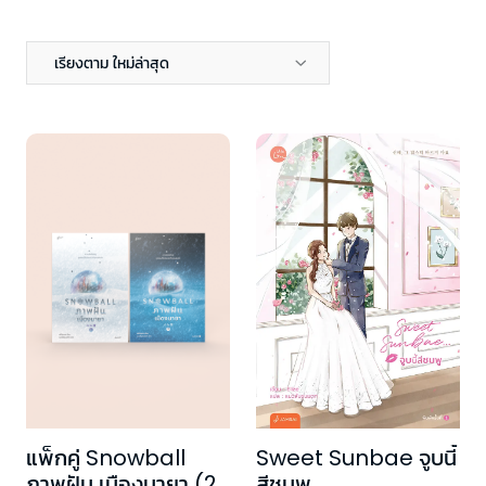
เรียงตาม ใหม่ล่าสุด
แพ็กคู่ Snowball
Sweet Sunbae จูบนี้
ภาพฝัน เมืองมายา (2
สีชมพู