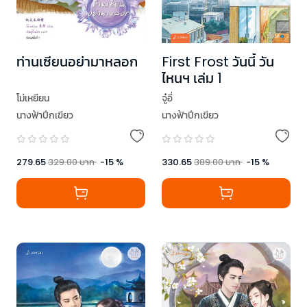
ท่านเซียนอย่ามาหลอก
First Frost วันนี้ วัน
ไหนฯ เล่ม 1
โม่เหยียน
จู๋อี่
นางฟ้าปีกเขียว
นางฟ้าปีกเขียว
279.65
329.00
บาท
-
15
%
330.65
389.00
บาท
-
15
%