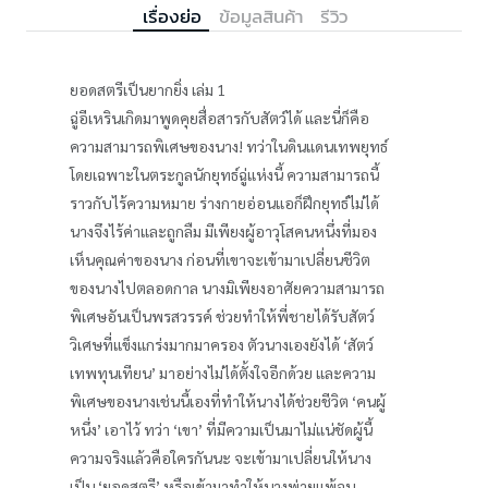
เรื่องย่อ
ข้อมูลสินค้า
รีวิว
ยอดสตรีเป็นยากยิ่ง เล่ม 1
ฉู่อีเหรินเกิดมาพูดคุยสื่อสารกับสัตว์ได้ และนี่ก็คือ
ความสามารถพิเศษของนาง! ทว่าในดินแดนเทพยุทธ์
โดยเฉพาะในตระกูลนักยุทธ์ฉู่แห่งนี้ ความสามารถนี้
ราวกับไร้ความหมาย ร่างกายอ่อนแอก็ฝึกยุทธ์ไม่ได้
นางจึงไร้ค่าและถูกลืม มีเพียงผู้อาวุโสคนหนึ่งที่มอง
เห็นคุณค่าของนาง ก่อนที่เขาจะเข้ามาเปลี่ยนชีวิต
ของนางไปตลอดกาล นางมิเพียงอาศัยความสามารถ
พิเศษอันเป็นพรสวรรค์ ช่วยทำให้พี่ชายได้รับสัตว์
วิเศษที่แข็งแกร่งมากมาครอง ตัวนางเองยังได้ ‘สัตว์
เทพทุนเทียน’ มาอย่างไม่ได้ตั้งใจอีกด้วย และความ
พิเศษของนางเช่นนี้เองที่ทำให้นางได้ช่วยชีวิต ‘คนผู้
หนึ่ง’ เอาไว้ ทว่า ‘เขา’ ที่มีความเป็นมาไม่แน่ชัดผู้นี้
ความจริงแล้วคือใครกันนะ จะเข้ามาเปลี่ยนให้นาง
เป็น ‘ยอดสตรี’ หรือเข้ามาทำให้นางพ่ายแพ้จน