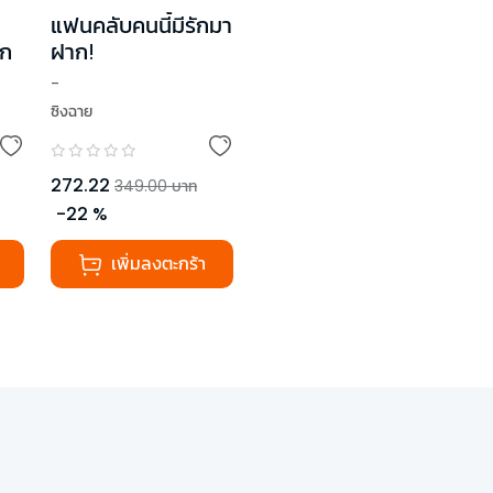
แฟนคลับคนนี้มีรักมา
ัก
ฝาก!
-
ซิงฉาย
272.22
349.00
บาท
-
22
%
เพิ่มลงตะกร้า