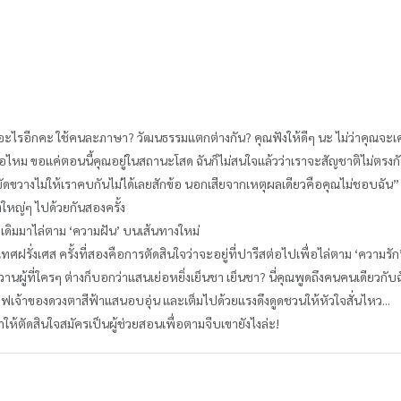
 แล้วอะไรอีกคะ ใช้คนละภาษา? วัฒนธรรมแตกต่างกัน? คุณฟังให้ดีๆ นะ ไม่ว่าคุณจ
ิดต่อไหม ขอแค่ตอนนี้คุณอยู่ในสถานะโสด ฉันก็ไม่สนใจแล้วว่าเราจะสัญชาติไม่ตรงกั
ขัดขวางไม่ให้เราคบกันไม่ได้เลยสักข้อ นอกเสียจากเหตุผลเดียวคือคุณไม่ชอบฉัน”
่องใหญ่ๆ ไปด้วยกันสองครั้ง
ิตเดิมมาไล่ตาม ‘ความฝัน’ บนเส้นทางใหม่
ั่งเศส ครั้งที่สองคือการตัดสินใจว่าจะอยู่ที่ปารีสต่อไปเพื่อไล่ตาม ‘ความรัก
นผู้ที่ใครๆ ต่างก็บอกว่าแสนเย่อหยิ่งเย็นชา เย็นชา? นี่คุณพูดถึงคนคนเดียวกับฉ
โอเอฟเจ้าของดวงตาสีฟ้าแสนอบอุ่น และเต็มไปด้วยแรงดึงดูดชวนให้หัวใจสั่นไหว...
ห้ตัดสินใจสมัครเป็นผู้ช่วยสอนเพื่อตามจีบเขายังไงล่ะ!