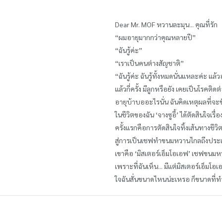
Dear Mr. MOF หวานละมุน... คุณที่รัก
“ผมอายุมากกว่าคุณหลายปี”
“ฉันรู้ค่ะ”
“เราเป็นคนต่างสัญชาติ”
“ฉันรู้ค่ะ ฉันรู้ทั้งหมดนั่นแหละค่ะ
แล้วกี่ครั้ง มีลูกหรือยัง เคยเป็นโรคต
อายุบ้าบออะไรนั่น ฉันคิดเหตุผลที่จะ
ในชีวิตของฉัน ‘จางซูอี้’ ได้ตัดสินใจเรื
ครั้งแรกคือการตัดสินใจทิ้งเส้นทางชีว
สู่การเป็นเชฟทำขนมหวานไกลถึงประเทศฝร
เขาคือ ‘มิสเตอร์เอ็มโอเอฟ’ เชฟขนมหวา
เพราะที่ฉันเห็น... มีแต่มิสเตอร์เอ็ม
ใจฉันสั่นขนาดไหนน่ะเหรอ ก็ขนาดที่ทำใ