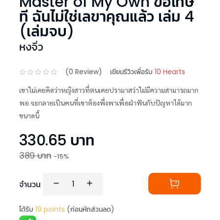
Master of My Own ขอโทษ
ที ฉันไม่ใช่เลขาคุณแล้ว เล่ม 4
(เล่มจบ)
หงจิ่ว
(
0
Review)
เขียนรีวิวเพื่อรับ
10 Hearts
เขาไม่เคยคิดว่าหญิงสาวที่ตนเคยปรามาสว่าไม่มีความสามารถมาก
พอ จะกลายเป็นคนที่เขาต้องพึ่งพาเพื่อฝ่าฟันกับปัญหาได้มาก
ขนาดนี้
330.65
บาท
389
บาท
-
15
%
จำนวน
ได้รับ
19
points
(ก่อนหักส่วนลด)