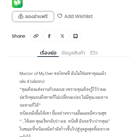
ลองอ่านฟรี
Add Wishlist
Share:
เรื่องย่อ
ข้อมูลสินค้า
รีวิว
Master of My Own ขอโทษที ฉันไม่ใช่เลขาคุณแล้ว
เล่ม 4 (เล่มจบ)
“คุณต้องแต่งงานกับผมนะ เพราะคุณต้องรู้ไว้ว่าผม
น่ะรักคุณจนถึงตายก็ไม่เปลี่ยนแปลง ไม่มีคุณ ผมอาจ
จะตายก็ได้”
หนิงเหมิงยิ้มให้เขา ยิ้มอย่างหวานเยิ้มและมีความสุข
“...ได้เลย คุณเรียกฉันว่า ผอ. หนิงสิ ฉันจะรับปากคุณ”
ในขณะที่หนิงเหมิงกำลังก้าวขึ้นไปสู่จุดสูงสุดที่เธอวาด
หวังไว้