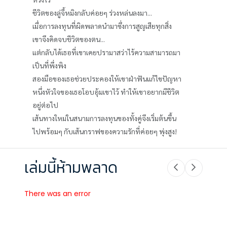
ชีวิตของลู่จี้หมิงกลับค่อยๆ ร่วงหล่นลงมา...
เมื่อการลงทุนที่ผิดพลาดนำมาซึ่งการสูญเสียทุกสิ่ง
เขาจึงคิดจบชีวิตของตน...
แต่กลับได้เธอที่เขาเคยปรามาสว่าไร้ความสามารถมา
เป็นที่พึ่งพิง
สองมือของเธอช่วยประคองให้เขาฝ่าฟันแก้ไขปัญหา
หนึ่งหัวใจของเธอโอบอุ้มเขาไว้ ทำให้เขาอยากมีชีวิต
อยู่ต่อไป
เส้นทางใหม่ในสนามการลงทุนของทั้งคู่จึงเริ่มต้นขึ้น
ไปพร้อมๆ กับเส้นกราฟของความรักที่ค่อยๆ พุ่งสูง!
เล่มนี้ห้ามพลาด
There was an error