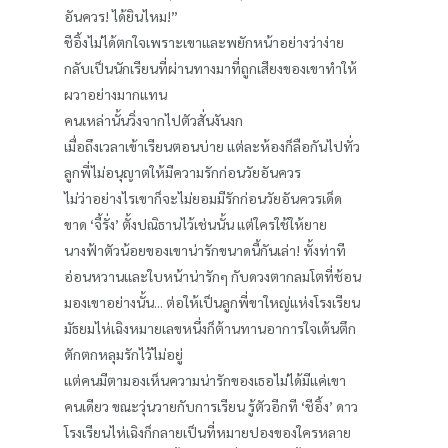
อันควร! ได้ยินไหม!”
ชีอิ้งไม่ได้ตกใจเพราะเขาและพยักหน้าอย่างว่าง่าย
กลับเป็นนักเรียนที่ผ่านทางมาที่ถูกเสียงของเขาทำให้
ผวาอย่างมากแทน
คนเหล่านั้นวิ่งจากไปตัวสั่นงันงก
เมื่อถึงเวลาเข้าเรียนตอนบ่าย แต่ละห้องก็ลือกันไปทั่ว
ลูกพี่ไม่อนุญาตให้มีความรักก่อนวัยอันควร
ไม่ว่าอย่างไรเขาก็จะไม่ยอมมีรักก่อนวัยอันควรเด็ด
ขาด ‘จี้รั่ง’ ตั้งปณิธานไว้เช่นนั้น แต่ใครใช้ให้ยาย
นางฟ้าตัวน้อยของเขาน่ารักขนาดนี้กันเล่า! ทั้งท่าที
อ่อนหวานและใบหน้าน่ารักๆ กับดวงตากลมโตที่ช้อน
มองเขาอย่างนั้น... ต่อให้เป็นลูกพี่ขาใหญ่แห่งโรงเรียน
มัธยมไห่เฉิงหมายเลขหนึ่งก็ต้านทานอาการใจเต้นตึก
ตักตกหลุมรักไว้ไม่อยู่
แต่คนมีตามองเห็นความน่ารักของเธอไม่ได้มีแค่เขา
คนเดียว ขณะวุ่นวายกับการเรียน รู้ตัวอีกที ‘ชีอิ้ง’ ดาว
โรงเรียนไห่เฉิงก็กลายเป็นที่หมายปองของใครหลาย