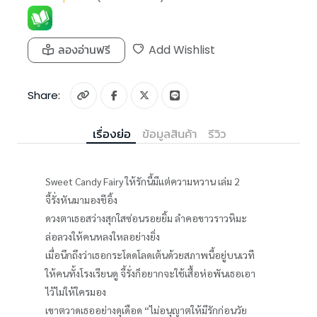
ลองอ่านฟรี
Add Wishlist
Share:
เรื่องย่อ
ข้อมูลสินค้า
รีวิว
Sweet Candy Fairy ให้รักนี้มีแต่ความหวาน เล่ม 2
จี้รั่งหันมามองชีอิ้ง
ดวงตาเธอสว่างสุกใสซ่อนรอยยิ้ม ลำคอขาวราวหิมะ
ล่อลวงให้คนหลงใหลอย่างยิ่ง
เมื่อนึกถึงว่าเธอกระโดดโลดเต้นด้วยสภาพนี้อยู่บนเวที
ให้คนทั้งโรงเรียนดู จี้รั่งก็อยากจะใช้เสื้อห่อพันเธอเอา
ไว้ไม่ให้ใครมอง
เขาตวาดเธออย่างดุเดือด “ไม่อนุญาตให้มีรักก่อนวัย