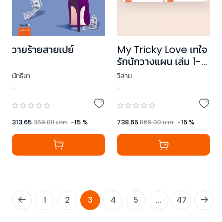
วายร้ายสายเปย์
My Tricky Love เทใจ
รักนักวางแผน เล่ม 1-2
(2 เล่มจบ) (New
นัทธิมา
วีสาม
Edition)
-
-
313.65
369.00
บาท
-
15
%
738.65
869.00
บาท
-
15
%
1
2
3
4
5
...
47