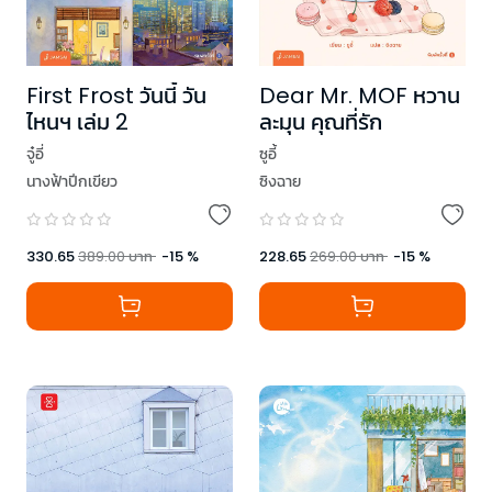
First Frost วันนี้ วัน
Dear Mr. MOF หวาน
ไหนฯ เล่ม 2
ละมุน คุณที่รัก
จู๋อี่
ซูอี้
นางฟ้าปีกเขียว
ซิงฉาย
330.65
389.00
บาท
-
15
%
228.65
269.00
บาท
-
15
%