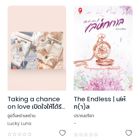
Taking a chance
The Endless | เล่ห์
on love เปิดใจให้ได้รัก
ก(า)ล
เล่ม 1-2 (2 เล่มจบ)
อูอวิ๋นหร่านหร่าน
ปราณปริยา
Lucky Luna
-