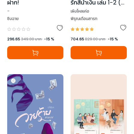
รักสีน้ำเงิน เล่ม 1-2 (2
ฝาก!
เล่มจบ)
เผิงไหลเค่อ
-
พิรุณเดือนสารท
ซิงฉาย
704.65
829.00
บาท
-
15
%
296.65
349.00
บาท
-
15
%