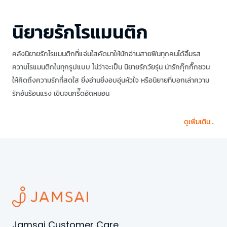
นิยายรักโรแมนติก
คลังนิยายรักโรแมนติกที่แจ่มใสคัดมาให้นักอ่านสายฟินทุกคนได้ลิ้มรส
ความโรแมนติกในทุกรูปแบบ ไม่ว่าจะเป็น นิยายรักวัยรุ่น น่ารักกุ๊กกิ๊กชวน
ให้คิดถึงความรักที่สดใส ยิ่งอ่านยิ่งอบอุ่นหัวใจ หรือนิยายที่บอกเล่าความ
รักอันร้อนแรง เขินจนกรี๊ดอัดหมอน
ดูเพิ่มเติม...
Jamsai Customer Care