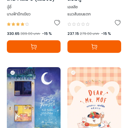
จู๋อี่
เอลลีซ
นางฟ้าปีกเขียว
แมวส้มขนแตก
330.65
389.00
บาท
-
15
%
237.15
279.00
บาท
-
15
%