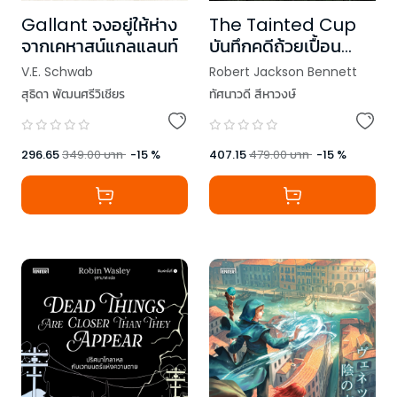
Gallant จงอยู่ให้ห่าง
The Tainted Cup
จากเคหาสน์แกลแลนท์
บันทึกคดีถ้วยเปื้อน
มลทิน
V.E. Schwab
Robert Jackson Bennett
สุธิดา พัฒนศรีวิเชียร
ทัศนาวดี สีหาวงษ์
296.65
349.00
บาท
-
15
%
407.15
479.00
บาท
-
15
%