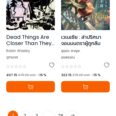
Dead Things Are
เวเนเซีย : ล่าปริศนา
Closer Than They
จอมมนตราผู้ถูกลืม
Appear ปริศนา
Robin Wasley
อุเอดะ ซาคุยะ
โกลาหลกับเวทมนตร์
จุฑามาศ
อรพรรณ
แห่งความตาย
407.15
479.00
บาท
-
15
%
322.15
379.00
บาท
-
15
%
1
2
3
...
28