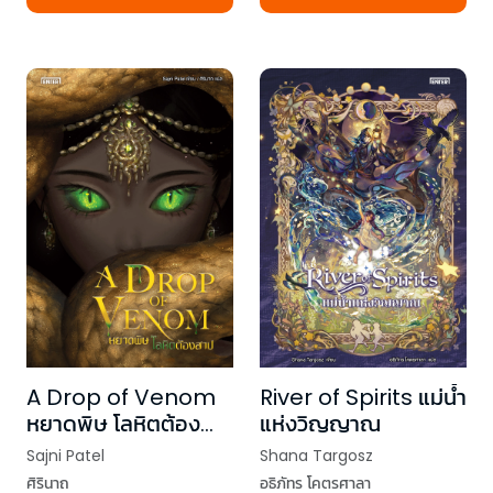
A Drop of Venom
River of Spirits แม่น้ำ
หยาดพิษ โลหิตต้อง
แห่งวิญญาณ
สาป
Sajni Patel
Shana Targosz
ศิรินาถ
อธิภัทร โคตรศาลา