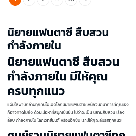
นิยายแฟนตาซี สืบสวน
กำลังภายใน
นิยายแฟนตาซี สืบสวน
กำลังภายใน มีให้คุณ
ครบทุกแนว
แจ่มใสพานักอ่านทุกคนไปเปิดโลกนิยายแฟนตาซีเหนือจินตนาการที่คุณเอง
ก็อาจคาดไม่ถึง ด้วยเนื้อหาที่สนุกเข้มข้น ไม่ว่าจะเป็น นิยายสืบสวน เรื่อง
ลี้ลับ กำลังภายใน โลกเวทย์มนต์ หรือแอ็กชัน เรามีให้คุณลิ้มรสทุกแนว!
ศูนย์รวมนิยายแฟนตาซีทุก