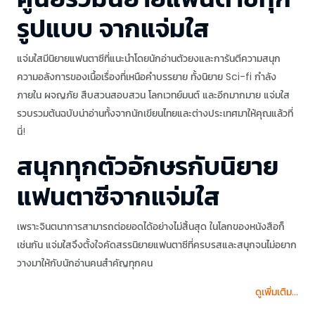
รูปแบบ จากแจ่มใส
แจ่มใสมีนิยายแฟนตาซีที่แนะนำโดยนักอ่านตัวยงและการันตีความสนุก
ความอลังการของเนื้อเรื่องที่เหนือคำบรรยาย ทั้งนิยาย Sci-fi กำลัง
ภายใน ผจญภัย สืบสวนสอบสวน โลกเวทย์มนต์ และอีกมากมาย แจ่มใส
รวบรวมต้นฉบับน่าอ่านทั้งจากนักเขียนไทยและต่างประเทศมาให้คุณแล้วที่
นี่!
สนุกทุกตัวอักษรกับนิยาย
แฟนตาซีจากแจ่มใส
เพราะจินตนาการสามารถต่อยอดได้อย่างไม่สิ้นสุด ในโลกของหนังสือก็
เช่นกัน แจ่มใสจึงตั้งใจคัดสรรนิยายแฟนตาซีที่ครบรสและสนุกจนไม่อยาก
วางมาให้กับนักอ่านคนสำคัญทุกคน
ดูเพิ่มเติม...