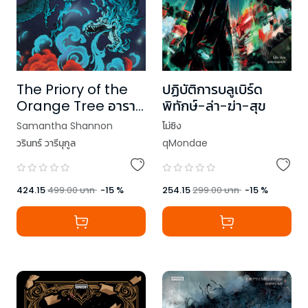
The Priory of the
ปฏิบัติการบลูเบิร์ด
Orange Tree อาราม
พิทักษ์-ล่า-ฆ่า-สุข
เวทมังกรไร้นาม เล่ม 2
Samantha Shannon
โม่ซิง
วรินทร์ วารีนุกูล
qMondae
424.15
499.00
บาท
-
15
%
254.15
299.00
บาท
-
15
%