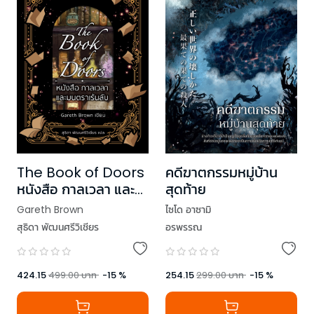
The Book of Doors
คดีฆาตกรรมหมู่บ้าน
หนังสือ กาลเวลา และ
สุดท้าย
มนตราเร้นลับ
Gareth Brown
ไซโด อาซามิ
สุธิดา พัฒนศรีวิเชียร
อรพรรณ
424.15
499.00
บาท
-
15
%
254.15
299.00
บาท
-
15
%