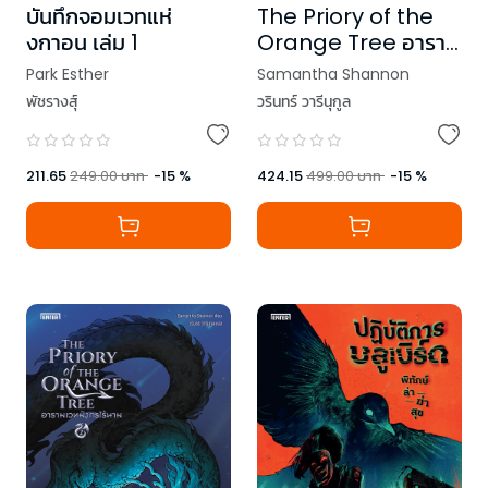
บันทึกจอมเวทแห่
The Priory of the
งกาอน เล่ม 1
Orange Tree อาราม
เวทมังกรไร้นาม เล่ม 1
Park Esther
Samantha Shannon
พัชรางสุ์
วรินทร์ วารีนุกูล
211.65
249.00
บาท
-
15
%
424.15
499.00
บาท
-
15
%