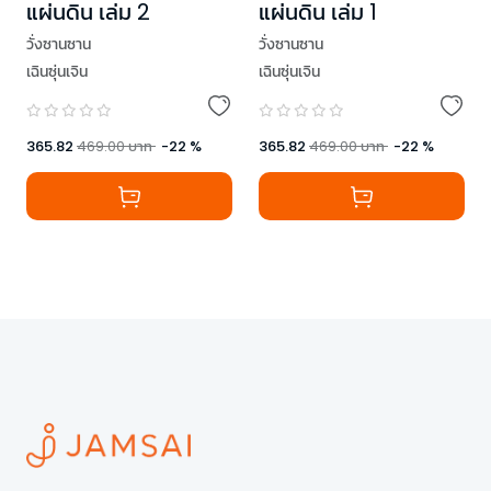
แผ่นดิน เล่ม 2
แผ่นดิน เล่ม 1
วั่งซานซาน
วั่งซานซาน
เฉินซุ่นเจิน
เฉินซุ่นเจิน
365.82
469.00
บาท
-
22
%
365.82
469.00
บาท
-
22
%