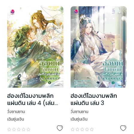
ฮ่องเต้โฉมงามพลิก
ฮ่องเต้โฉมงามพลิก
แผ่นดิน เล่ม 4 (เล่ม
แผ่นดิน เล่ม 3
จบ)
วั่งซานซาน
วั่งซานซาน
เฉินซุ่นเจิน
เฉินซุ่นเจิน