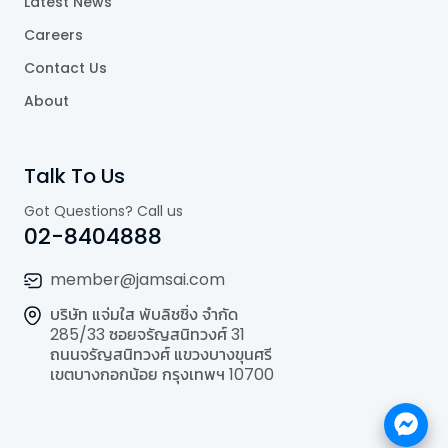
Latest News
Careers
Contact Us
About
Talk To Us
Got Questions? Call us
02-8404888
member@jamsai.com
บริษัท แจ่มใส พับลิชชิ่ง จำกัด
285/33 ซอยจรัญสนิทวงศ์ 31
ถนนจรัญสนิทวงศ์ แขวงบางขุนศรี
เขตบางกอกน้อย กรุงเทพฯ 10700