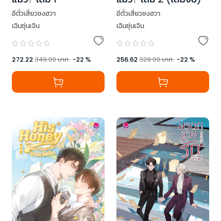
อีตั่วเสี่ยวชงฮวา
อีตั่วเสี่ยวชงฮวา
เฉินซุ่นเจิน
เฉินซุ่นเจิน
272.22
349.00
บาท
-
22
%
256.62
329.00
บาท
-
22
%