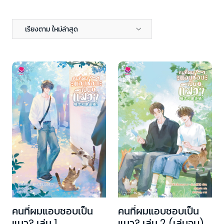
เรียงตาม ใหม่ล่าสุด
คนที่ผมแอบชอบเป็น
คนที่ผมแอบชอบเป็น
แมว? เล่ม 1
แมว? เล่ม 2 (เล่มจบ)