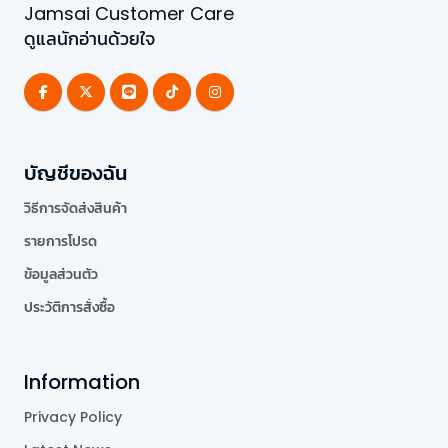
Jamsai Customer Care
ดูแลนักอ่านด้วยใจ
บัญชีของฉัน
วิธีการจัดส่งสินค้า
รายการโปรด
ข้อมูลส่วนตัว
ประวัติการสั่งซื้อ
Information
Privacy Policy