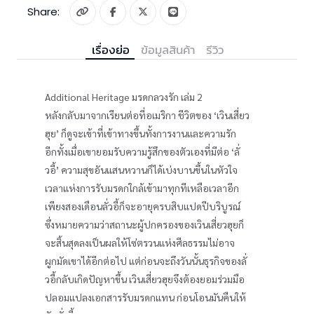
Share:
เรื่องย่อ
ข้อมูลสินค้า
รีวิว
Additional Heritage มรดกลวงรัก เล่ม 2
หลังกลับมาจากเรียนต่อที่อเมริกา ชีวิตของ ‘เวินเสี่ยว
ฮุย’ ก็ดูจะเข้าที่เข้าทางขึ้นทั้งการงานและความรัก
อีกทั้งเมื่อเขายอมรับความรู้สึกของตัวเองที่มีต่อ ‘ลั่
วอี้’ ความสุขอันแสนหวานก็ได้เบ่งบานขึ้นในหัวใจ
เวลาแห่งการรับมรดกใกล้เข้ามาทุกทีเหลือเวลาอีก
เพียงสองเดือนลั่วอี้ก็จะอายุครบสิบแปดปีบริบูรณ์
ซึ่งหมายความว่าสถานะผู้ปกครองของเวินเสี่ยวฮุยก็
จะสิ้นสุดลงเป็นผลให้โซ่ตรวนแห่งศีลธรรมไม่อาจ
ผูกมัดเขาได้อีกต่อไป แต่ก่อนจะถึงวันนั้นธุรกิจของลั่
วอี้กลับเกิดปัญหาขึ้น เวินเสี่ยวฮุยจึงต้องยอมร่วมมือ
ปลอมแปลงเอกสารรับมรดกแทน ก่อนโอนมันคืนให้