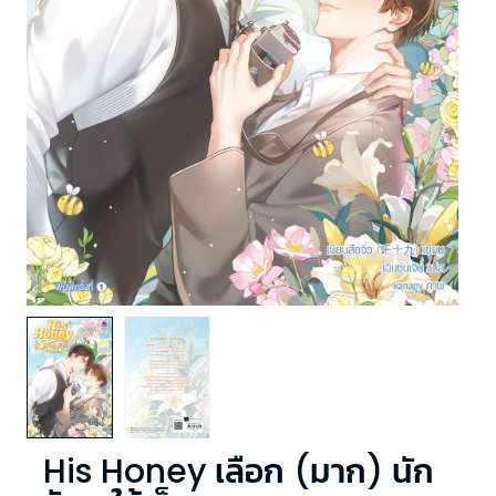
His Honey เลือก (มาก) นัก