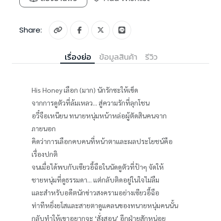
Share:
เรื่องย่อ
ข้อมูลสินค้า
รีวิว
His Honey เลือก (มาก) นักรักซะให้เข็ด
จากการดูตัวที่ล้มเหลว... สู่ความรักที่ลุกโชน
อวี๋จือเหนียน ทนายหนุ่มหน้าหล่อผู้ตัดสินคนจาก
ภายนอก
คิดว่าการเลือกคบคนที่หน้าตาและผลประโยชน์คือ
เรื่องปกติ
จนเมื่อได้พบกับเซียวอี้ฉือในนัดดูตัวที่ป้าๆ จัดให้
ชายหนุ่มที่ดูธรรมดา... แต่กลับติดอยู่ในใจไม่ลืม
และสำหรับอดีตนักข่าวสงครามอย่างเซียวอี้ฉือ
ท่าทีหยิ่งยโสและสายตาดูแคลนของทนายหนุ่มคนนั้น
กลับทำให้เขาอยากจะ ‘สั่งสอน’ อีกฝ่ายสักหน่อย