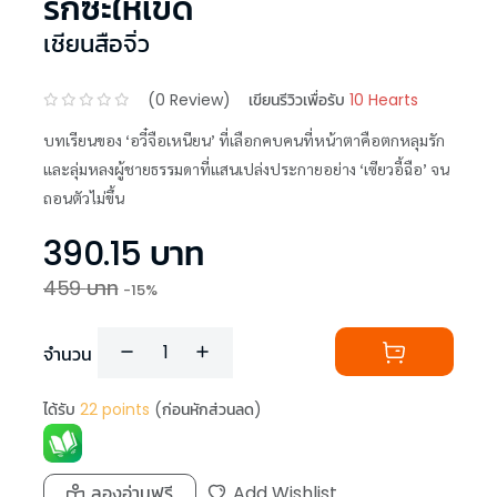
รักซะให้เข็ด
เชียนสือจิ่ว
(
0
Review)
เขียนรีวิวเพื่อรับ
10 Hearts
บทเรียนของ ‘อวี๋จือเหนียน’ ที่เลือกคบคนที่หน้าตาคือตกหลุมรัก
และลุ่มหลงผู้ชายธรรมดาที่แสนเปล่งประกายอย่าง ‘เซียวอี้ฉือ’ จน
ถอนตัวไม่ขึ้น
390.15
บาท
459
บาท
-
15
%
จำนวน
ได้รับ
22
points
(ก่อนหักส่วนลด)
ลองอ่านฟรี
Add Wishlist