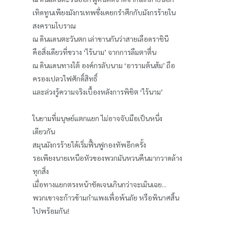
เทิดทูนเพียงมังกรเทพซึ่งเคยกรำศึกกับมังกรร้ายใน
สงครามโบราณ
ณ ดินแดนตะวันตก เล่าขานกันว่าสายเลือดราชินี
คือสิ่งเดียวที่ขวาง ‘ไร้นาม’ จากการลืมตาตื่น
ณ ดินแดนทางใต้ องค์กรลับนาม ‘อารามต้นส้ม’ ถือ
ครองเปลวไฟศักดิ์สิทธิ์
และล่วงรู้ความจริงเบื้องหลังการพิชิต ‘ไร้นาม’
ในยามที่มนุษย์แตกแยก ไม่อาจจับมือเป็นหนึ่ง
เดียวกัน
สมุนมังกรร้ายได้เริ่มฟื้นฟูกองทัพอีกครั้ง
รอเพียงนายเหนือหัวของพวกมันหวนคืนมากวาดล้าง
ทุกสิ่ง
เมื่อทางแยกตรงหน้าชัดเจนเกินกว่าจะเมินเฉย...
พวกเขาจะก้าวข้ามกำแพงเพื่อพ้นภัย หรือพินาศสิ้น
ไปพร้อมกัน!