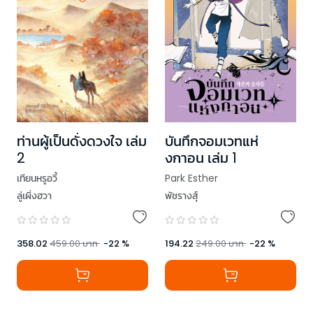
ท่านผู้เป็นดั่งดวงใจ เล่ม
บันทึกจอมเวทแห่
2
งกาอน เล่ม 1
เทียนหรูอวี้
Park Esther
ลู่เผิ่งฮวา
พัชรางสุ์
358.02
459.00
บาท
-
22
%
194.22
249.00
บาท
-
22
%