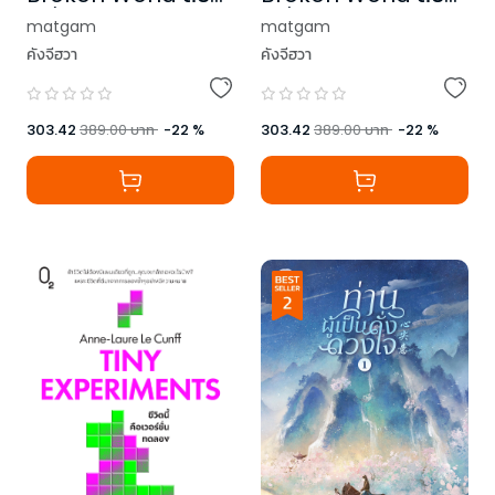
เครื่องชนผจญวันแห่ง
เครื่องชนผจญวันแห่ง
matgam
matgam
หายนะ เล่ม 3
หายนะ เล่ม 4 (เล่มจบ)
คังจีฮวา
คังจีฮวา
303.42
389.00
บาท
-
22
%
303.42
389.00
บาท
-
22
%