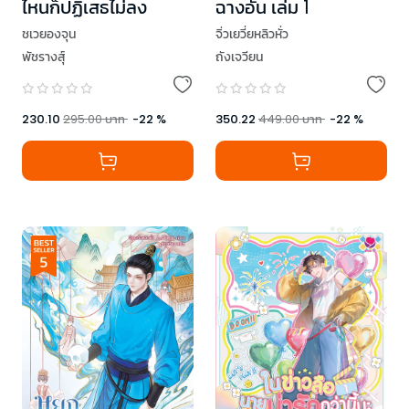
ไหนก็ปฏิเสธไม่ลง
ฉางอัน เล่ม 1
ชเวยองจุน
จิ่วเยวี่ยหลิวหั่ว
พัชรางสุ์
ถังเจวียน
230.10
295.00
บาท
-
22
%
350.22
449.00
บาท
-
22
%