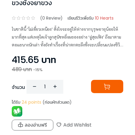
ขวงซั่งจยาขวง
(
0
Review)
เขียนรีวิวเพื่อรับ
10 Hearts
ในชาตินี้ ‘โม่เซี่ยวเหนียง’ ตั้งใจจะอยู่ให้ห่างจากบุรุษอายุน้อยให้
มากที่สุด แต่เหตุใดเจ้าลูกสุนัขหยิ่งผยองอย่าง ‘ฉู่สุยเฟิง’ ถึงมาตาม
ตอแยนางนักเล่า ทั้งยังทำเรื่องที่น่าตกตะลึงซึ่งจะเปลี่ยนแปลงชีวิต
นางไปตลอดกาล
415.65
บาท
489
บาท
-
15
%
จำนวน
ได้รับ
24
points
(ก่อนหักส่วนลด)
ลองอ่านฟรี
Add Wishlist