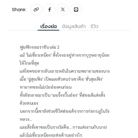
Share:
เรื่องย่อ
ข้อมูลสินค้า
รีวิว
ฟูมฟักจอมราชัน เล่ม 2
แม้ ‘โม่เซี่ยวเหนียง’ ตั้งใจจะอยู่ห่างจากบุรุษอายุน้อย
ให้ไกลที่สุด
แต่โชคชะตากลับเยาะหยันในความพยายามของนาง
เมื่อ ‘ฉู่สุยเฟิง’ เปิดเผยตัวตนว่าเขาคือ ‘ฮั่วสุยเฟิง’
ทายาทของโม่เป่ยอ๋องคนก่อน
ทั้งยังกลายมาเป็น ‘ฉงเจิ้งจวิ้นอ๋อง’ ที่ฮ่องเต้แต่งตั้ง
ด้วยตนเอง
นอกจากนี้เขายังช่วยชีวิตฮ่องเต้จากการก่อกบฏในวัง
หลวง...
และสิ่งที่เขาขอเป็นรางวัลคือ... การแต่งงานกับนาง!
แล้วโม่เซี่ยวเหนียงจะต่อต้านอย่างไร