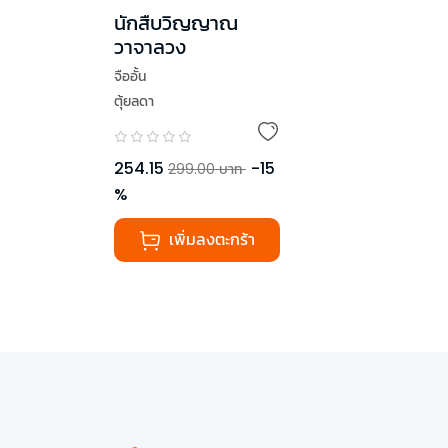
นักสืบวิญญาณ
วาจาลวง
จืออั้น
ตุ้ยลดา
254.15
-
15
299.00
บาท
%
เพิ่มลงตะกร้า