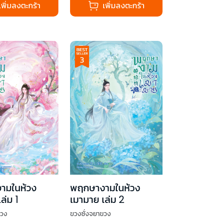
เพิ่มลงตะกร้า
เพิ่มลงตะกร้า
ามในห้วง
พฤกษางามในห้วง
ล่ม 1
เมามาย เล่ม 2
ขวง
ขวงซั่งจยาขวง