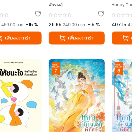
า
พัชรางสุ์
Honey To
-
15
%
211.65
-
15
%
407.15
459.00
บาท
249.00
บาท
4
เพิ่มลงตะกร้า
เพิ่มลงตะกร้า