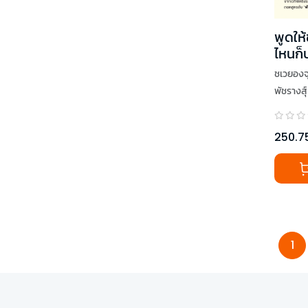
พูดให้
ไหนก็
ชเวยองจ
พัชรางสุ์
250.7
1