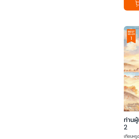
ท่านผู
2
เทียนหรูอว