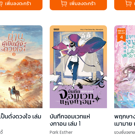
เพิ่มลงตะกร้า
เพิ่มลงตะกร้า
้เป็นดั่งดวงใจ เล่ม
บันทึกจอมเวทแห่
พฤกษาง
งกาอน เล่ม 1
เมามาย เ
ี้
Park Esther
ขวงซั่งจยา