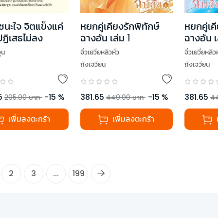
ชนะใจ จิตแข็งแค่
หยกคู่เคียงรักพิทักษ์
หยกคู่เค
ปฏิเสธไม่ลง
ฉางอัน เล่ม 1
ฉางอัน เ
ุน
จิ่วเยวี่ยหลิวหั่ว
จิ่วเยวี่ยหลิวห
ถังเจวียน
ถังเจวียน
5
-
15
%
381.65
-
15
%
381.65
295.00
บาท
449.00
บาท
4
เพิ่มลงตะกร้า
เพิ่มลงตะกร้า
2
3
...
199