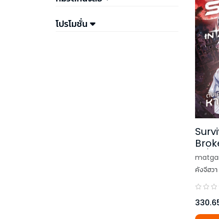
โปรโมชั่น
Survi
Brok
เครื่
matg
หายนะ
คังจีฮวา
330.6