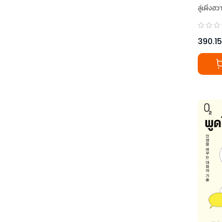
ลู่เผิ่งฮว
390.15