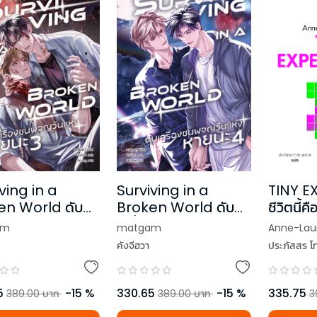
TINY E
ving in a
Surviving in a
ชีวิตนี้คื
en World ดับ
Broken World ดับ
ทดลอง
องชนผจญวันแห่ง
เครื่องชนผจญวันแห่ง
Anne-Laur
am
matgam
 เล่ม 3
หายนะ เล่ม 4 (เล่มจบ)
ประภัสสร โท
คังจีฮวา
335.75
5
-
15
%
330.65
-
15
%
3
389.00
บาท
389.00
บาท