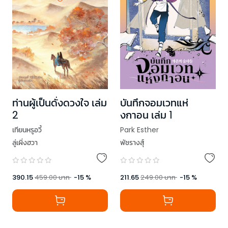
ท่านผู้เป็นดั่งดวงใจ เล่ม
บันทึกจอมเวทแห่
2
งกาอน เล่ม 1
เทียนหรูอวี้
Park Esther
ลู่เผิ่งฮวา
พัชรางสุ์
390.15
459.00
บาท
-
15
%
211.65
249.00
บาท
-
15
%