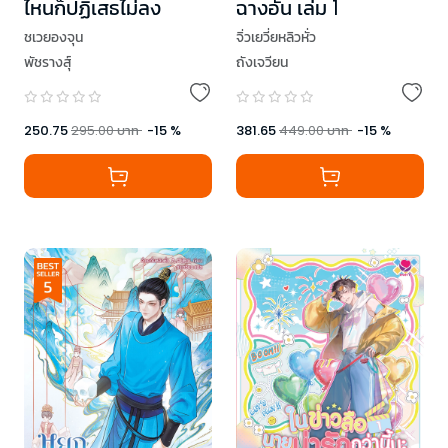
ไหนก็ปฏิเสธไม่ลง
ฉางอัน เล่ม 1
ชเวยองจุน
จิ่วเยวี่ยหลิวหั่ว
พัชรางสุ์
ถังเจวียน
250.75
295.00
บาท
-
15
%
381.65
449.00
บาท
-
15
%