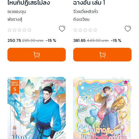
ไหนก็ปฏิเสธไม่ลง
ฉางอัน เล่ม 1
ชเวยองจุน
จิ่วเยวี่ยหลิวหั่ว
พัชรางสุ์
ถังเจวียน
250.75
295.00
บาท
-
15
%
381.65
449.00
บาท
-
15
%