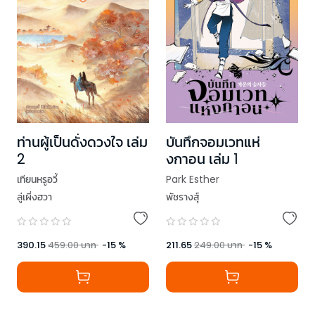
ท่านผู้เป็นดั่งดวงใจ เล่ม
บันทึกจอมเวทแห่
2
งกาอน เล่ม 1
เทียนหรูอวี้
Park Esther
ลู่เผิ่งฮวา
พัชรางสุ์
390.15
459.00
บาท
-
15
%
211.65
249.00
บาท
-
15
%