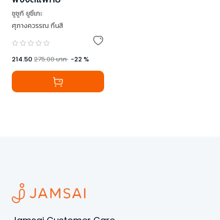
ซูซูกิ ยูซึเกะ
ศุภางควรรณ กึนสี
214.50
275.00
บาท
-
22
%