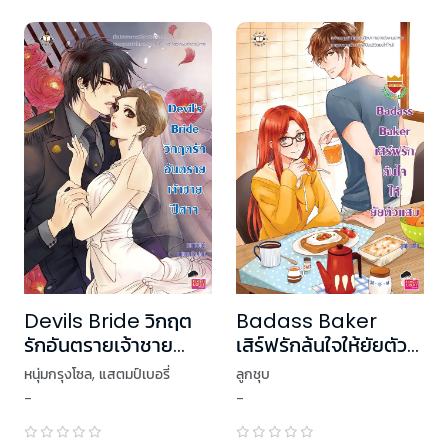
Devils Bride วิกฤต
Badass Baker
รักอันตรายเจ้าชาย
เสิร์ฟรักล้นใจให้ยัยตัว
ปีศาจ
แสบ ชุด U Prince
หนุ่มกรุงโซล
,
แสตมป์เบอรี่
ลูกชุบ
-
-