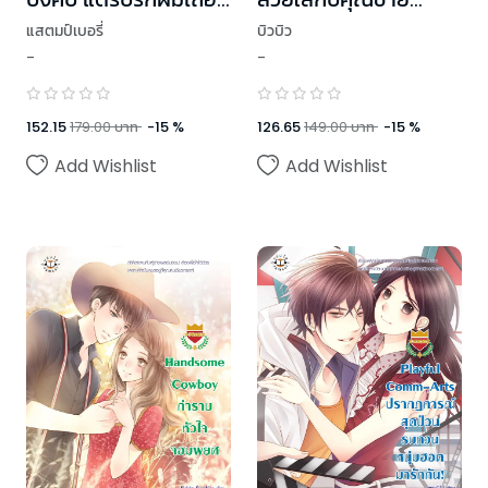
ชุด U Prince
สะอาด ชุด U Prince
แสตมป์เบอรี่
บิวบิว
-
-
152.15
179.00
บาท
-
15
%
126.65
149.00
บาท
-
15
%
Add Wishlist
Add Wishlist