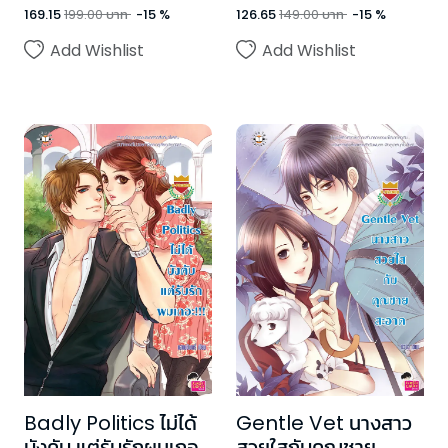
169.15
199.00
บาท
-
15
%
126.65
149.00
บาท
-
15
%
Add Wishlist
Add Wishlist
Badly Politics ไม่ได้
Gentle Vet นางสาว
บังคับ แต่รับรักผมเถอะ
สวยใสกับคุณชาย