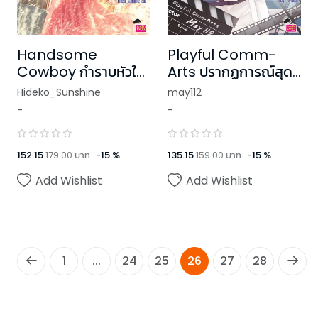
Handsome
Playful Comm-
Cowboy กำราบหัวใจ
Arts ปรากฏการณ์สุด
จอมพยศ ชุด U
ป่วน รบกวนหนุ่มฮอต
Hideko_Sunshine
may112
Prince
มารักกัน! ชุด U Prince
-
-
152.15
179.00
บาท
-
15
%
135.15
159.00
บาท
-
15
%
Add Wishlist
Add Wishlist
1
...
24
25
26
27
28