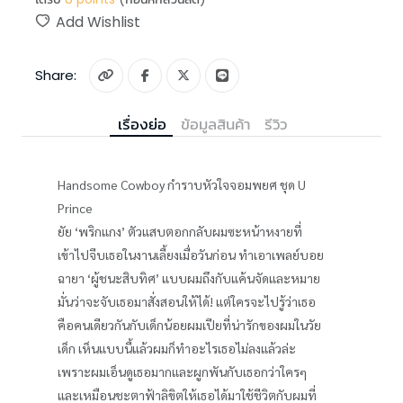
Add Wishlist
Share:
เรื่องย่อ
ข้อมูลสินค้า
รีวิว
Handsome Cowboy กำราบหัวใจจอมพยศ ชุด U
Prince
ยัย ‘พริกแกง’ ตัวแสบตอกกลับผมซะหน้าหงายที่
เข้าไปจีบเธอในงานเลี้ยงเมื่อวันก่อน ทำเอาเพลย์บอย
ฉายา ‘ผู้ชนะสิบทิศ’ แบบผมถึงกับแค้นจัดและหมาย
มั่นว่าจะจับเธอมาสั่งสอนให้ได้! แต่ใครจะไปรู้ว่าเธอ
คือคนเดียวกันกับเด็กน้อยผมเปียที่น่ารักของผมในวัย
เด็ก เห็นแบบนี้แล้วผมก็ทำอะไรเธอไม่ลงแล้วล่ะ
เพราะผมเอ็นดูเธอมากและผูกพันกับเธอกว่าใครๆ
และเหมือนชะตาฟ้าลิขิตให้เธอได้มาใช้ชีวิตกับผมที่